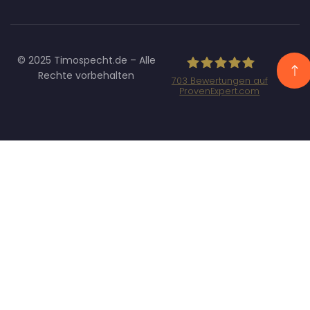
© 2025 Timospecht.de – Alle
Rechte vorbehalten
703
Bewertungen auf
ProvenExpert.com
Specht
Marketing GmbH
- SEO/SEA
Agentur
München