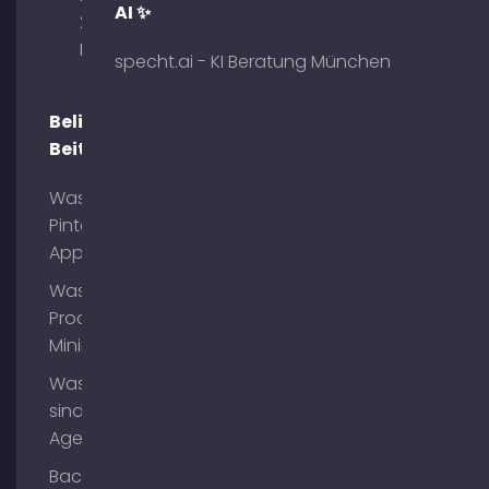
AI ✨
29 80333
München
specht.ai - KI Beratung München
Beliebte
Beiträge
Was ist
Pinterest
App?
Was ist
Process
Mining?
Was
sind AI
Agents?
Backlinks