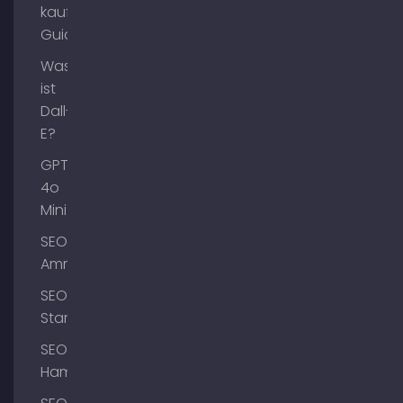
kaufen
Guide
Was
ist
Dall-
E?
GPT-
4o
Mini
SEO
Ammersee
SEO
Starnberg
SEO
Hamburg