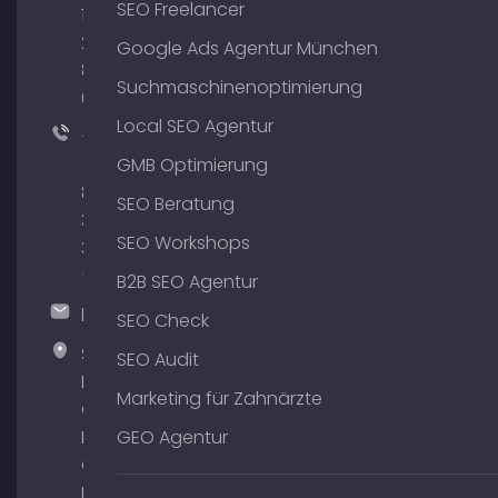
SEO Freelancer
176
204
Google Ads Agentur München
801
Suchmaschinenoptimierung
64
Local SEO Agentur
+49
(0)
GMB Optimierung
89
SEO Beratung
380
SEO Workshops
375
51
B2B SEO Agentur
hallo@timospecht.de
SEO Check
Specht
SEO Audit
Marketing
Marketing für Zahnärzte
GmbH –
Palais am
GEO Agentur
Obelisk
Briennerstr.