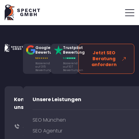
Google
Trustpilot
Bewertung
Bewertung
Jetzt SEO
Beratung
Basierend
Basierend
anfordern
auf 315
auf 107
Bewertungen
Bewertungen
Kontaktiere
Unsere Leistungen
uns!
SEO München
+49
SEO Agentur
(0)