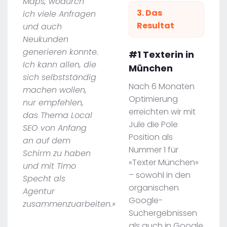
Maps, wodurch
3. Das
ich viele Anfragen
Resultat
und auch
Neukunden
generieren konnte.
#1 Texterin in
Ich kann allen, die
München
sich selbstständig
Nach 6 Monaten
machen wollen,
Optimierung
nur empfehlen,
erreichten wir mit
das Thema Local
Jule die Pole
SEO von Anfang
Position als
an auf dem
Nummer 1 für
Schirm zu haben
«Texter München»
und mit Timo
– sowohl in den
Specht als
organischen
Agentur
Google-
zusammenzuarbeiten.»
Suchergebnissen
als auch in Google