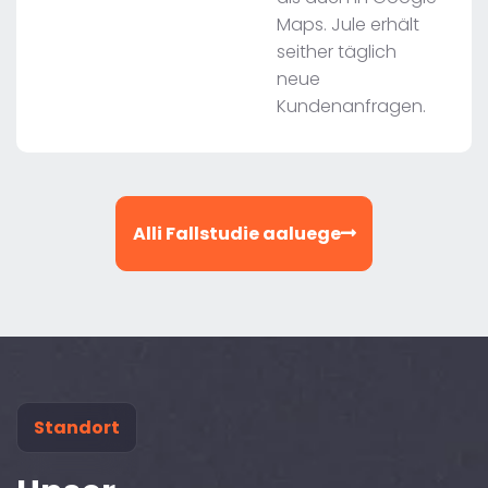
Maps. Jule erhält
seither täglich
neue
Kundenanfragen.
Alli Fallstudie aaluege
Standort