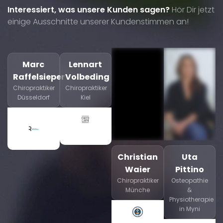
Interessiert, was unsere Kunden sagen?
Hör Dir jetzt
einige Ausschnitte unserer Kundenstimmen an!
Marc
Lennart
Raffelsieper
Volbeding
Chiropraktiker
Chiropraktiker
Düsseldorf
Kiel
Christian
Uta
Waier
Pittino
Chiropraktiker
Osteopathie
Münche
&
Physiotherapie
in Myni