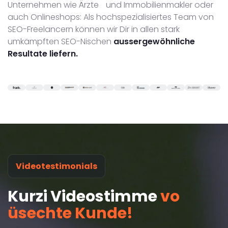
Unternehmen wie Ärzte und Immobilienmakler oder
auch Onlineshops: Als hochspezialisiertes Team von
SEO-Freelancern können wir Dir in allen stark
umkämpften SEO-Nischen
aussergewöhnliche
Resultate liefern.
Videotestimonials
Kurzi Videostimme
vo
üsechte Kunde!