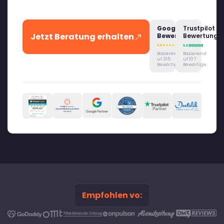
Google
Trustpilot
Jetzt Beratung erhalten
Bewertung
Bewertung
Basierend
Basierend
uf 315
uf 107
Bewärtige
Bewärtige
Empfohlen vo: