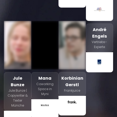
André
Engels
Vertriebs-
Experte
Jule
Mana
Korbinian
Bunze
Coworking
Gerstl
Space in
Jule Bunze |
Frankjuice
Myni
Copywriter &
Texter
Münche