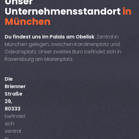
Unser
Unternehmensstandort
in
München
Du findest uns im Palais am Obelisk
. Zentral in
München gelegen, zwischen Karolinenplatz und
Odeonsplatz. Unser zweites Büro befindet sich in
Ravensburg am Marienplatz.
Die
Brienner
Straße
29,
80333
befindet
sich
zentral
in