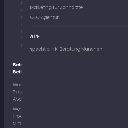
Marketing
Marketing für Zahnärzte
GmbH –
Palais am
GEO Agentur
Obelisk
Briennerstr.
AI ✨
29 80333
München
specht.ai - KI Beratung München
Beliebte
Beiträge
Was ist
Pinterest
App?
Was ist
Process
Mining?