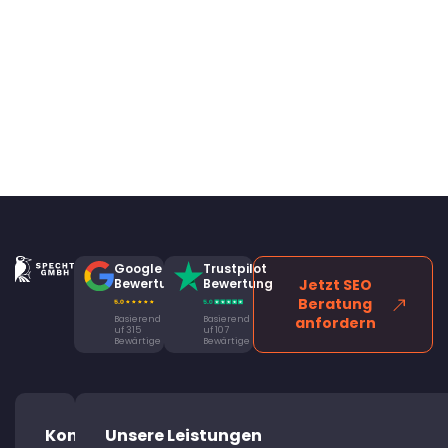
Google
Trustpilot
Bewertung
Bewertung
Jetzt SEO
Beratung
Basierend
Basierend
anfordern
uf 315
uf 107
Bewärtige
Bewärtige
Kontaktiere
Unsere Leistungen