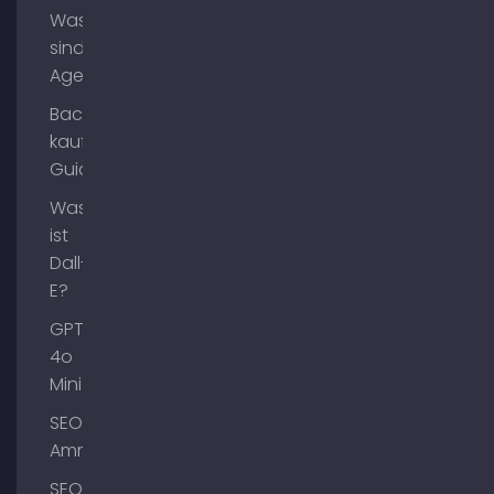
Was
sind AI
Agents?
Backlinks
kaufen
Guide
Was
ist
Dall-
E?
GPT-
4o
Mini
SEO
Ammersee
SEO