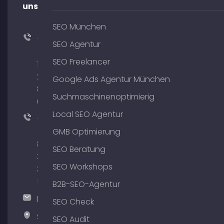
uns!
SEO München
+49
SEO Agentur
(0)
SEO Freelancer
176
204
Google Ads Agentur München
801
Suchmaschinenoptimierig
64
Local SEO Agentur
+49
(0)
GMB Optimierung
89
SEO Beratung
380
SEO Workshops
375
51
B2B-SEO-Agentur
hallo@timospecht.de
SEO Check
Specht
SEO Audit