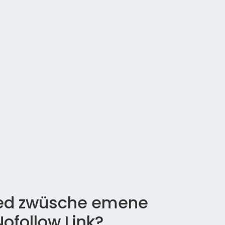
ied zwüsche emene
ofollow Link?