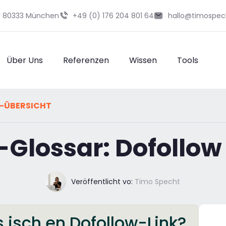
29 80333 München
+49 (0) 176 204 801 64
hallo@timospec
Über Uns
Referenzen
Wissen
Tools
-ÜBERSICHT
Glossar: Dofollow
Veröffentlicht vo:
Timo Specht
 isch en Dofollow-Link?