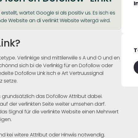
I
erstellt, wärtet Google si als positiv us. Es isch es
de Website an di verlinkt Website witergä wird.
ink?
T
ype. Verlinkige sind mittilerwiile s A und O und en
hönnd sich bi de Verlinkig für en Dofollow oder
elte Dofollow Link isch e Art Vertruussignal
z setze.
s grundsätzlich das Dofollow Attribut dabei.
auf der verlinkten Seite weiter umsehen darf.
das Signal für die verlinkte Website einen Mehrwert
igen.
 kei witere Attribut oder Hinwiis notwendig.