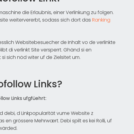
maschine die Erlaubnis, einer Verlinkung zu folgen.
ebsite weitervererbt, sodass sich dort das
Ranking
sslich Websitebesuecher de Inhalt vo de verlinkte
t di verlinkt Site versperrt. Ghänd si en
si sich nöd witer uf de Zielsitet um.
ofollow Links?
low Links ufgfüehrt:
ed debi, d Linkpopularität vume Website z
 en grössere Mehrwært. Debi spilt es kei Rolli, uf
 wärded.