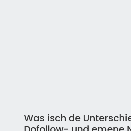
Was isch de Untersch
Dofollow- und emene N