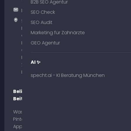
51
B2B SEO Agentur
hallo@timospecht.de
SEO Check
Specht
SEO Audit
Marketing
Marketing für Zahnärzte
GmbH –
Palais am
GEO Agentur
Obelisk
Briennerstr.
AI ✨
29 80333
München
specht.ai - KI Beratung München
Beliebte
Beiträge
Was ist
Pinterest
App?