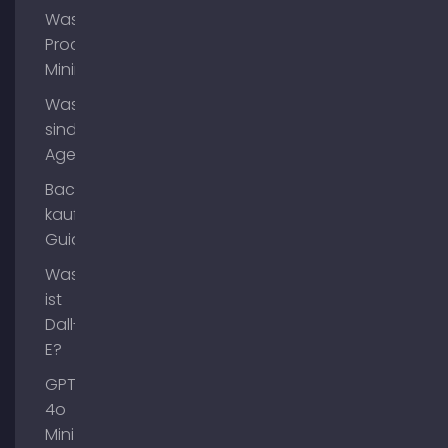
Was ist
Process
Mining?
Was
sind AI
Agents?
Backlinks
kaufen
Guide
Was
ist
Dall-
E?
GPT-
4o
Mini