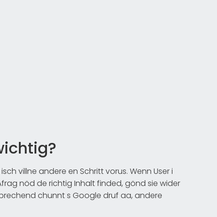
ichtig?
sch villne andere en Schritt vorus. Wenn User i
rag nöd de richtig Inhalt finded, gönd sie wider
prechend chunnt s Google druf aa, andere