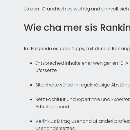
Us dem Grund isch es wichtig und sinnvoll, sic
Wie cha mer sis Ranki
Im Folgende es paar Tipps, mit dene d Rankin
Entspreched Inhalte eher weniger em E-A-T,
ufszsetze
Siteinhalte sölled in regelmässige Abstä
Setz Fachlüüt und Expertinne und Experten
Artikel schribed
Verlink us Biträg usenand uf anderi profess
usenandersetzed