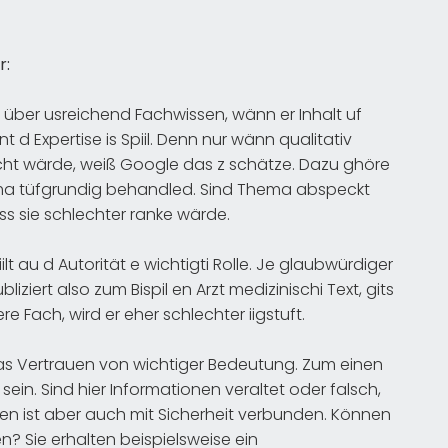
r:
über usreichend Fachwissen, wänn er Inhalt uf
 d Expertise is Spiil. Denn nur wänn qualitativ
cht wärde, weiß Google das z schätze. Dazu ghöre
hema tüfgrundig behandled. Sind Thema abspeckt
ass sie schlechter ranke wärde.
lt au d Autorität e wichtigti Rolle. Je glaubwürdiger
liziert also zum Bispil en Arzt medizinischi Text, gits
e Fach, wird er eher schlechter iigstuft.
das Vertrauen von wichtiger Bedeutung. Zum einen
sein. Sind hier Informationen veraltet oder falsch,
uen ist aber auch mit Sicherheit verbunden. Können
n? Sie erhalten beispielsweise ein