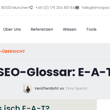
29 80333 München
+49 (0) 176 204 801 64
hallo@timospec
Über Uns
Referenzen
Wissen
Tools
-ÜBERSICHT
SEO-Glossar: E-A-
Veröffentlicht vo:
Timo Specht
 isch E-A-T?