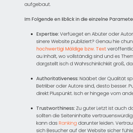
aufgebaut.
Im Folgende en Iiblick in die einzelne Paramete
Expertise:
Verfüeget en Abüter oder Autor 
sinere Website publiziert? Genau hie chunnt
hochwertigi Mäldige bzw. Text
veröffentli
au Inhalt, wo vollständig sind und es T
dargstellt isch d Wahrschinlichkiit groß, d
Authoritativeness:
Nääbet der Qualität spii
Betriiber oder Autore sind, desto besser. Pub
direkt Pluspünkt. Isch er hingege vom ander
Trustworthiness:
Zu guter Letzt ist auch 
sollten die Seiteninhalte vertrauenswürdig 
kann das
Ranking
darunter leiden. Vertra
sich Besucher auf der Website sicher fühle