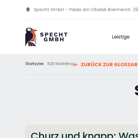
Specht GmbH – Palais am Obelisk Briennerstr. 
Leistige
Startsyte
B2B Marketing
ZURÜCK ZUR GLOSSAR
Churz und knapp: Was