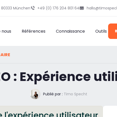
29 80333 München
+49 (0) 176 204 801 64
hallo@timospec
e nous
Références
Connaissance
Outils
AIRE
O : Expérience uti
Publié par :
Timo Specht
 l'expérience utilisateur