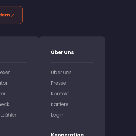
dern
Über Uns
exer
Über Uns
tor
Presse
ker
Kontakt
heck
Karriere
tzähler
Login
Kooperation