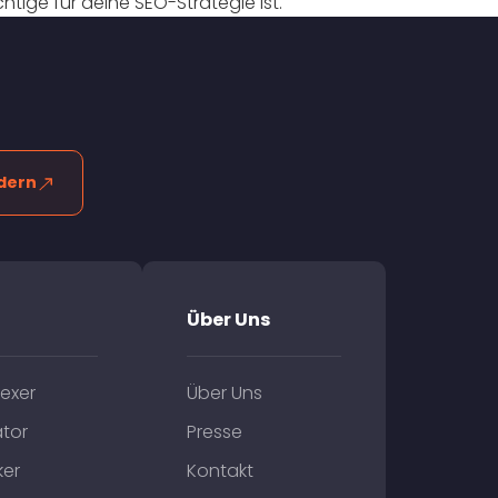
htige für deine SEO-Strategie ist.
dern
Über Uns
exer
Über Uns
tor
Presse
ker
Kontakt