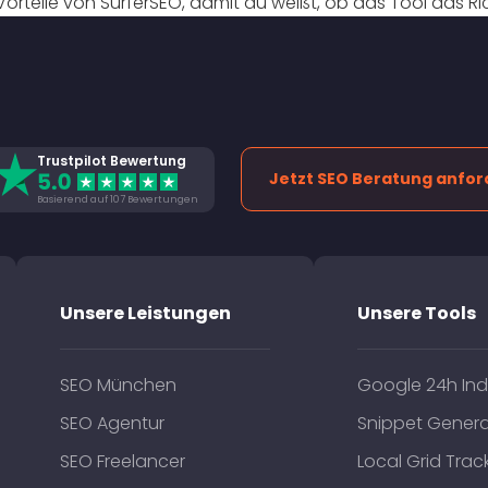
orteile von SurferSEO, damit du weißt, ob das Tool das Ric
Trustpilot Bewertung
Jetzt SEO Beratung anfor
Basierend auf 107 Bewertungen
Unsere Leistungen
Unsere Tools
SEO München
Google 24h Ind
SEO Agentur
Snippet Genera
SEO Freelancer
Local Grid Trac