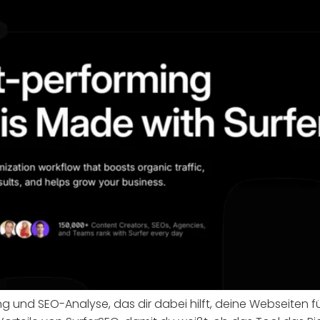
ung und SEO-Analyse, das dir dabei hilft, deine Webseiten