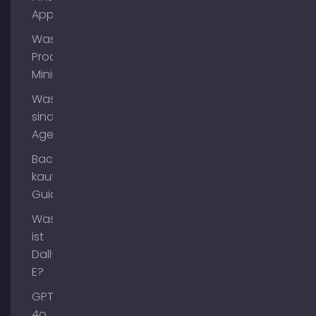
App?
Was ist
Process
Mining?
Was
sind AI
Agents?
Backlinks
kaufen
Guide
Was
ist
Dall-
E?
GPT-
4o