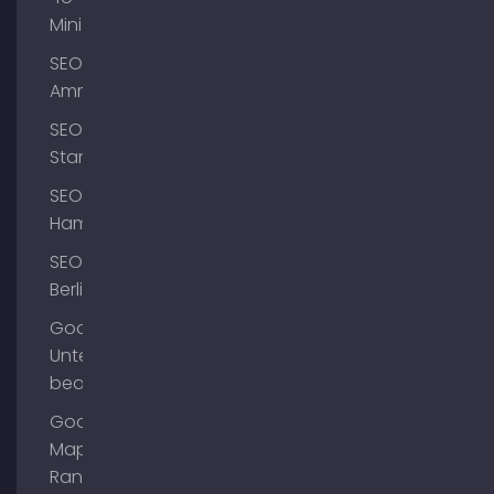
Mini
SEO
Ammersee
SEO
Starnberg
SEO
Hamburg
SEO
Berlin
Google
Unternehmensprofil
bearbeiten
Google
Maps
Ranking