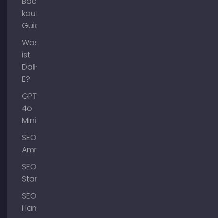
Backlinks
kaufen
Guide
Was
ist
Dall-
E?
GPT-
4o
Mini
SEO
Ammersee
SEO
Starnberg
SEO
Hamburg