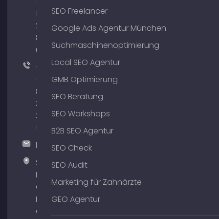
(0)
SEO Freelancer
176
204
Google Ads Agentur München
801
Suchmaschinenoptimierung
64
Local SEO Agentur
+49
(0)
GMB Optimierung
89
SEO Beratung
380
SEO Workshops
375
51
B2B SEO Agentur
hallo@timospecht.de
SEO Check
Specht
SEO Audit
Marketing
Marketing für Zahnärzte
GmbH –
Palais am
GEO Agentur
Obelisk