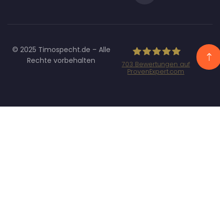
© 2025 Timospecht.de – Alle
Rechte vorbehalten
703
Bewertungen auf
ProvenExpert.com
Specht
Marketing GmbH
- SEO/SEA
Agentur
München