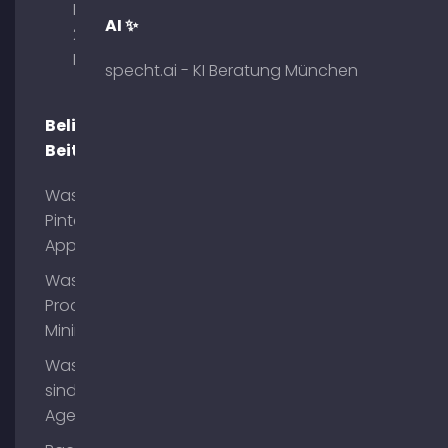
Briennerstr.
AI ✨
29 80333
München
specht.ai - KI Beratung München
Beliebte
Beiträge
Was ist
Pinterest
App?
Was ist
Process
Mining?
Was
sind AI
Agents?