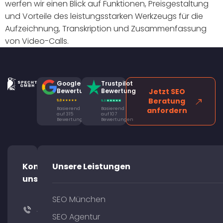
werfen wir einen Blick auf Funktionen, Preisgestaltung
und Vorteile des leistungsstarken Werkzeugs für die
Aufzeichnung, Transkription und Zusammenfassung
von Video-Calls.
Google
Trustpilot
Bewertung
Bewertung
Jetzt SEO
Beratung
Basierend
Basierend
anfordern
auf 315
auf 107
Bewertungen
Bewertungen
Kontaktiere
Unsere Leistungen
uns!
SEO München
+49
SEO Agentur