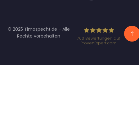
© 2025 Timospecht.de – Alle
Rechte vorbehalten
703
Bewertungen auf
ProvenExpert.com
Specht
Marketing GmbH
- SEO/SEA
Agentur
München