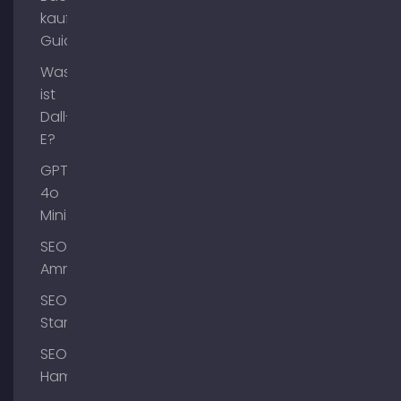
kaufen
Guide
Was
ist
Dall-
E?
GPT-
4o
Mini
SEO
Ammersee
SEO
Starnberg
SEO
Hamburg