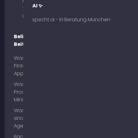
Briennerstr.
AI ✨
29 80333
München
specht.ai - KI Beratung München
Beliebte
Beiträge
Was ist
Pinterest
App?
Was ist
Process
Mining?
Was
sind AI
Agents?
Backlinks