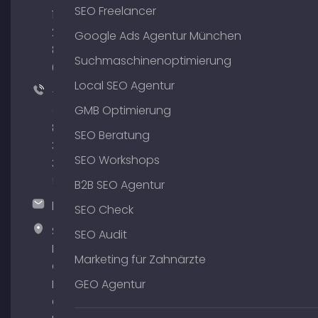
SEO Freelancer
176
204
Google Ads Agentur München
801
Suchmaschinenoptimierung
64
Local SEO Agentur
+49
(0)
GMB Optimierung
89
SEO Beratung
380
SEO Workshops
375
51
B2B SEO Agentur
hallo@timospecht.de
SEO Check
Specht
SEO Audit
Marketing
Marketing für Zahnärzte
GmbH –
Palais am
GEO Agentur
Obelisk