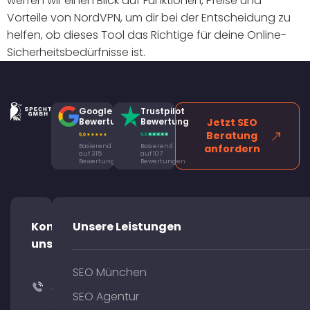
werfen wir einen Blick auf Funktionen, Preise und
Vorteile von NordVPN, um dir bei der Entscheidung zu
helfen, ob dieses Tool das Richtige für deine Online-
Sicherheitsbedürfnisse ist.
Google
Trustpilot
Bewertung
Bewertung
Jetzt SEO
Beratung
Basierend
Basierend
anfordern
auf 315
auf 107
Bewertungen
Bewertungen
Kontaktiere
Unsere Leistungen
uns!
SEO München
+49
SEO Agentur
(0)