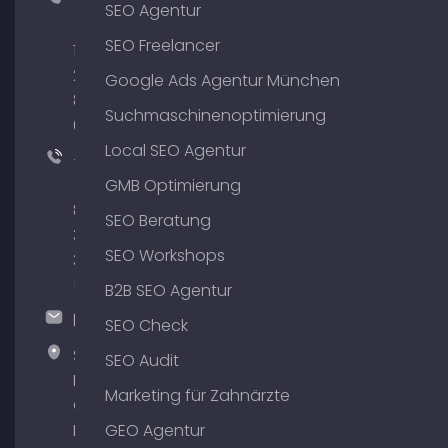
+49
SEO Agentur
(0)
SEO Freelancer
176
204
Google Ads Agentur München
801
Suchmaschinenoptimierung
64
Local SEO Agentur
+49
(0)
GMB Optimierung
89
SEO Beratung
380
SEO Workshops
375
51
B2B SEO Agentur
hallo@timospecht.de
SEO Check
Specht
SEO Audit
Marketing
Marketing für Zahnärzte
GmbH –
Palais am
GEO Agentur