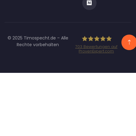
© 2025 Timospecht.de – Alle
Rechte vorbehalten
703
Bewertungen auf
ProvenExpert.com
Specht
Marketing GmbH
- SEO/SEA
Agentur
München