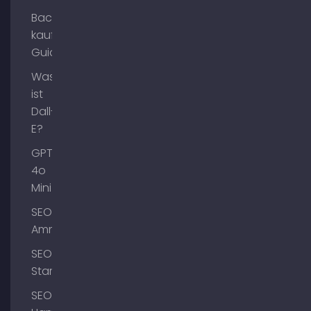
Backlinks
kaufen
Guide
Was
ist
Dall-
E?
GPT-
4o
Mini
SEO
Ammersee
SEO
Starnberg
SEO