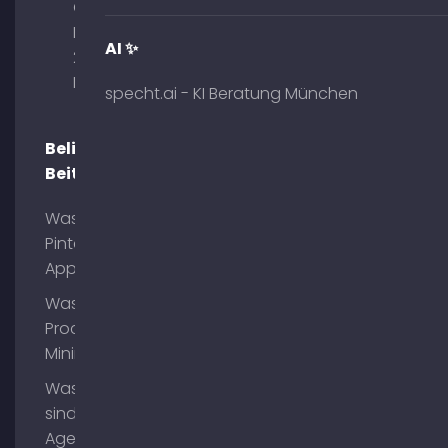
Obelisk
Briennerstr.
AI ✨
29 80333
München
specht.ai - KI Beratung München
Beliebte
Beiträge
Was ist
Pinterest
App?
Was ist
Process
Mining?
Was
sind AI
Agents?