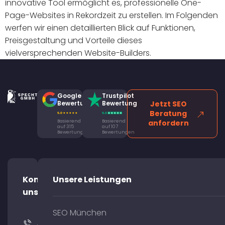
innovative Tool ermöglicht es, professionelle One-
Page-Websites in Rekordzeit zu erstellen. Im Folgenden
werfen wir einen detaillierten Blick auf Funktionen,
Preisgestaltung und Vorteile dieses
vielversprechenden Website-Builders.
Google
Trustpilot
Bewertung
Bewertung
Jetzt SEO
Beratung
Basierend
Basierend
anfordern
auf 315
auf 107
Bewertungen
Bewertungen
Kontaktiere
Unsere Leistungen
uns!
SEO München