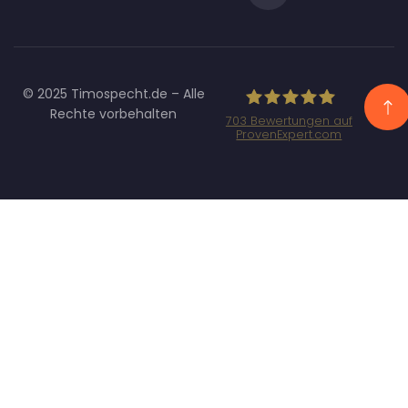
© 2025 Timospecht.de – Alle
Rechte vorbehalten
703
Bewertungen auf
ProvenExpert.com
Specht
Marketing GmbH
- SEO/SEA
Agentur
München