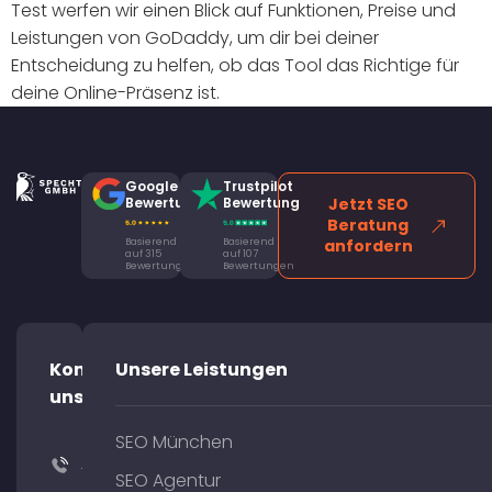
Test werfen wir einen Blick auf Funktionen, Preise und
Leistungen von GoDaddy, um dir bei deiner
Entscheidung zu helfen, ob das Tool das Richtige für
deine Online-Präsenz ist.
Google
Trustpilot
Bewertung
Bewertung
Jetzt SEO
Beratung
Basierend
Basierend
anfordern
auf 315
auf 107
Bewertungen
Bewertungen
Kontaktiere
Unsere Leistungen
uns!
SEO München
+49
SEO Agentur