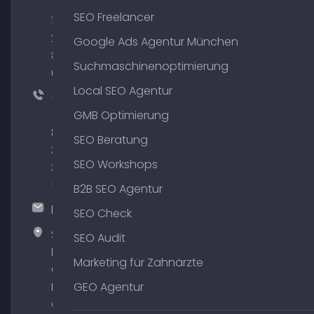
(0)
SEO Freelancer
176
204
Google Ads Agentur München
801
Suchmaschinenoptimierung
64
Local SEO Agentur
+49
(0)
GMB Optimierung
89
SEO Beratung
380
SEO Workshops
375
51
B2B SEO Agentur
hallo@timospecht.de
SEO Check
Specht
SEO Audit
Marketing
Marketing für Zahnärzte
GmbH –
Palais am
GEO Agentur
Obelisk