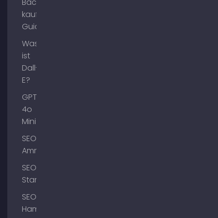
Backlinks
kaufen
Guide
Was
ist
Dall-
E?
GPT-
4o
Mini
SEO
Ammersee
SEO
Starnberg
SEO
Hamburg