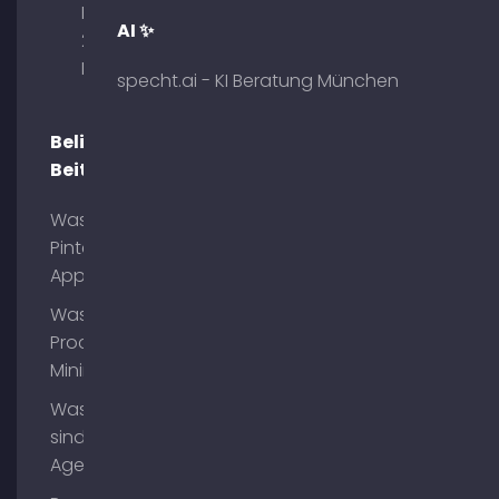
Briennerstr.
AI ✨
29 80333
München
specht.ai - KI Beratung München
Beliebte
Beiträge
Was ist
Pinterest
App?
Was ist
Process
Mining?
Was
sind AI
Agents?