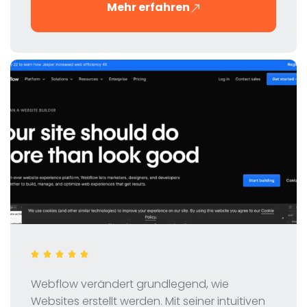
Mehr erfahren
dieses innovativen Tools für digitale Marketer
und SEO-Profis.
Webflow verändert grundlegend, wie
Websites erstellt werden. Mit seiner intuitiven