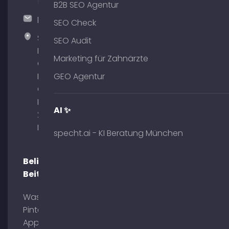
51
B2B SEO Agentur
hallo@timospecht.de
SEO Check
Specht
SEO Audit
Marketing
Marketing für Zahnärzte
GmbH –
Palais am
GEO Agentur
Obelisk
Briennerstr.
AI ✨
29 80333
München
specht.ai - KI Beratung München
Beliebte
Beiträge
Was ist
Pinterest
App?