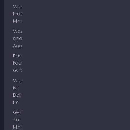
Was ist
Process
Mining?
Was
sind AI
Agents?
Backlinks
kaufen
Guide
Was
ist
Dall-
E?
GPT-
4o
Mini