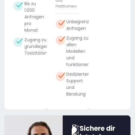
und
Bis zu
Plattformen
1.000
Anfragen
Unbegrenzte
pro
Anfragen
Monat
Zugang zu
Zugang zu
allen
grundlegenden
Modellen
Toxizitätsmodellen
und
Funktionen
Dedizierter
Support
und
Beratung
Sichere dir