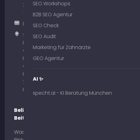
SEO Workshops
375
51
B2B SEO Agentur
hallo@timospecht.de
SEO Check
Specht
SEO Audit
Marketing
Marketing für Zahnärzte
GmbH –
Palais am
GEO Agentur
Obelisk
Briennerstr.
AI ✨
29 80333
München
specht.ai - KI Beratung München
Beliebte
Beiträge
Was ist
Pinterest