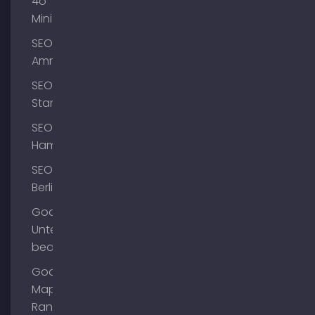
4o
Mini
SEO
Ammersee
SEO
Starnberg
SEO
Hamburg
SEO
Berlin
Google
Unternehmensprofil
bearbeiten
Google
Maps
Ranking