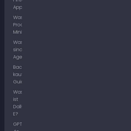
App?
Was ist
Process
Mining?
Was
sind AI
Agents?
Backlinks
kaufen
Guide
Was
ist
Dall-
E?
GPT-