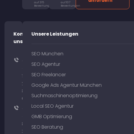
anfordern
auf 315
auf 107
Bewertungen
Bewertungen
Kontaktiere
Unsere Leistungen
uns!
SEO München
+49
SEO Agentur
(0)
SEO Freelancer
176
204
Google Ads Agentur München
801
Suchmaschinenoptimierung
64
Local SEO Agentur
+49
(0)
GMB Optimierung
89
SEO Beratung
380