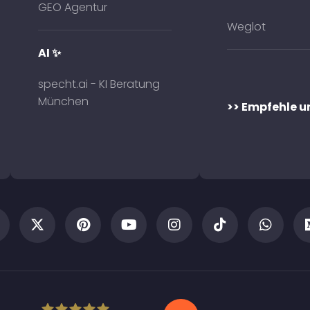
GEO Agentur
Weglot
AI ✨
specht.ai - KI Beratung
München
>> Empfehle u