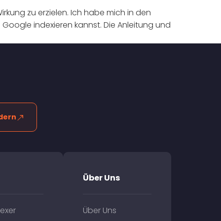
kung zu erzielen. Ich habe mich in den
i Google indexieren kannst. Die Anleitung und
dern
Über Uns
exer
Über Uns