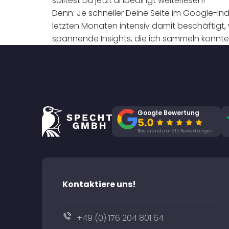
solltest Du jetzt unbedingt weiterlesen!
Denn: Je schneller Deine Seite im Google-I
letzten Monaten intensiv damit beschäftigt, 
spannende Insights, die ich sammeln konnte, 
Google Bewertung
Basierend auf 315 Bewertungen
Kontaktiere uns!
+49 (0) 176 204 801 64