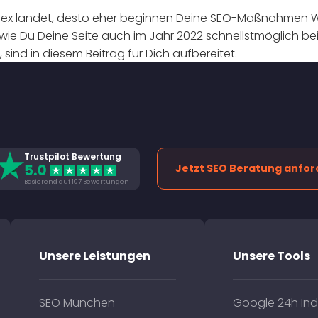
ndex landet, desto eher beginnen Deine SEO-Maßnahmen Wir
wie Du Deine Seite auch im Jahr 2022 schnellstmöglich be
sind in diesem Beitrag für Dich aufbereitet.
Trustpilot Bewertung
Jetzt SEO Beratung anfor
Basierend auf 107 Bewertungen
Unsere Leistungen
Unsere Tools
SEO München
Google 24h Ind