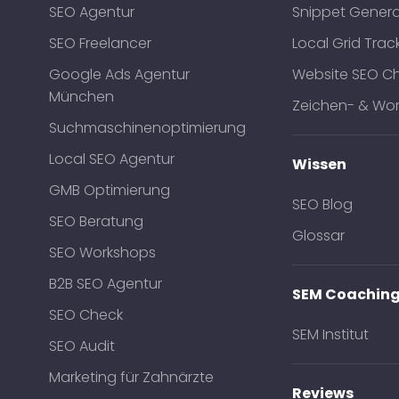
SEO Agentur
Snippet Genera
SEO Freelancer
Local Grid Trac
Google Ads Agentur
Website SEO C
München
Zeichen- & Wor
Suchmaschinenoptimierung
Local SEO Agentur
Wissen
GMB Optimierung
SEO Blog
SEO Beratung
Glossar
SEO Workshops
B2B SEO Agentur
SEM Coachin
SEO Check
SEM Institut
SEO Audit
Marketing für Zahnärzte
Reviews