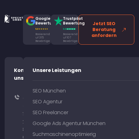
Google
Trustpilot
Bewertung
Bewertung
Jetzt SEO
Beratung
Basierend
Basierend
anfordern
uf 315
uf 107
Bewärtige
Bewärtige
Kontaktiere
Unsere Leistungen
uns!
SEO München
+49
SEO Agentur
(0)
SEO Freelancer
176
204
Google Ads Agentur München
801
Suchmaschinenoptimierig
64