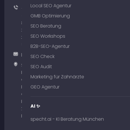
Local SEO Agentur
+49
(0)
GMB Optimierung
89
SEO Beratung
380
SEO Workshops
375
51
B2B-SEO-Agentur
hallo@timospecht.de
SEO Check
Specht
SEO Audit
Marketing
Marketing für Zahnärzte
GmbH –
Palais am
GEO Agentur
Obelisk
Briennerstr.
AI ✨
29 80333
München
specht.ai - KI Beratung München