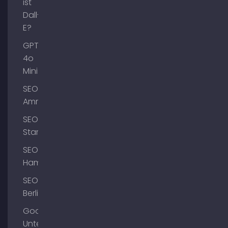
ist
Dall-
E?
GPT-
4o
Mini
SEO
Ammersee
SEO
Starnberg
SEO
Hamburg
SEO
Berlin
Google
Unternehmensprofil