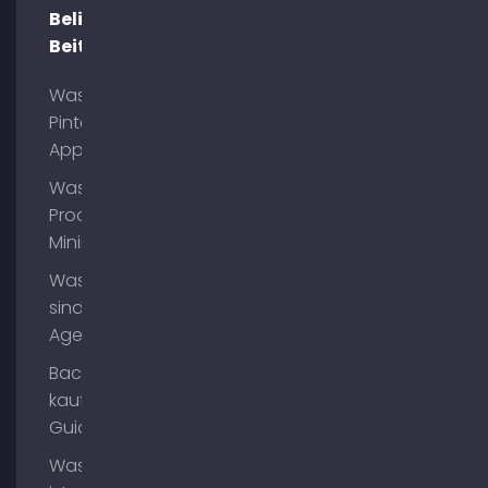
Beliebte
Beiträge
Was ist
Pinterest
App?
Was ist
Process
Mining?
Was
sind AI
Agents?
Backlinks
kaufen
Guide
Was