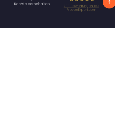
Rechte vorbehalten
703
Bewertungen auf
ProvenExpert.com
Specht
Marketing GmbH
- SEO/SEA
Agentur
München