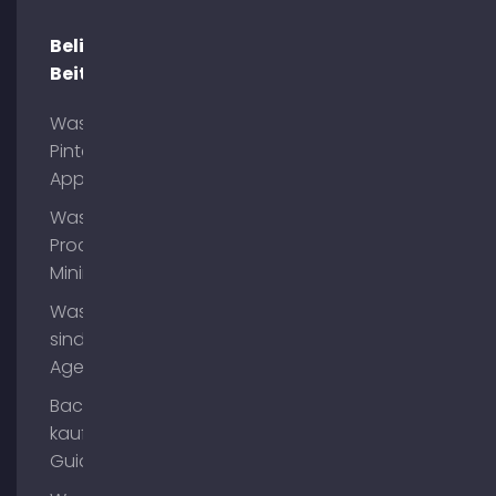
Beliebte
Beiträge
Was ist
Pinterest
App?
Was ist
Process
Mining?
Was
sind AI
Agents?
Backlinks
kaufen
Guide