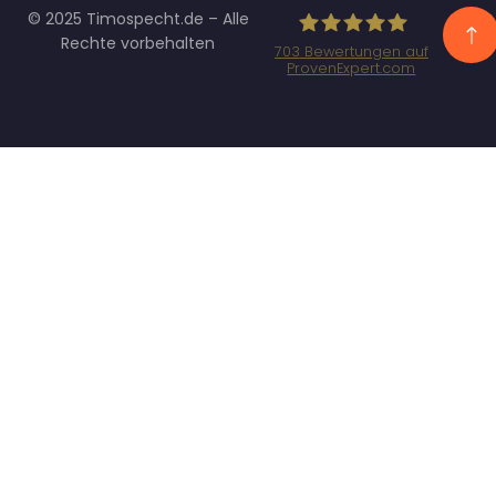
© 2025 Timospecht.de – Alle
Rechte vorbehalten
703
Bewertungen auf
ProvenExpert.com
Specht
Marketing GmbH
- SEO/SEA
Agentur
München