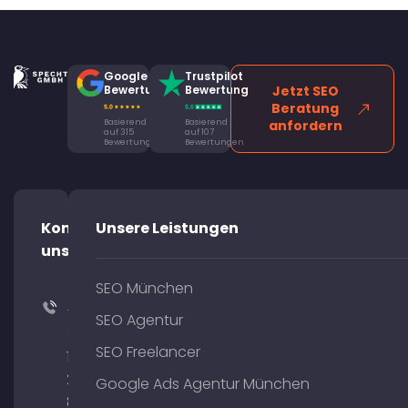
Google
Trustpilot
Bewertung
Bewertung
Jetzt SEO
Beratung
Basierend
Basierend
anfordern
auf 315
auf 107
Bewertungen
Bewertungen
Kontaktiere
Unsere Leistungen
uns!
SEO München
+49
SEO Agentur
(0)
SEO Freelancer
176
204
Google Ads Agentur München
801