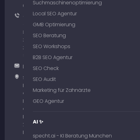
Suchmaschinenoptimierung
64
Local SEO Agentur
+49
(0)
GMB Optimierung
89
SEO Beratung
380
SEO Workshops
375
51
B2B SEO Agentur
hallo@timospecht.de
SEO Check
Specht
SEO Audit
Marketing
Marketing für Zahnärzte
GmbH –
Palais am
GEO Agentur
Obelisk
Briennerstr.
AI ✨
29 80333
München
specht.ai - KI Beratung München