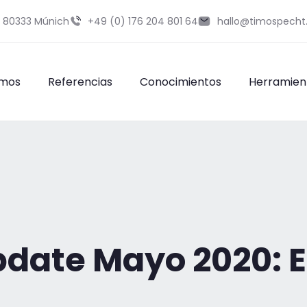
9 80333 Múnich
+49 (0) 176 204 801 64
hallo@timospecht
omos
Referencias
Conocimientos
Herramien
date Mayo 2020: E