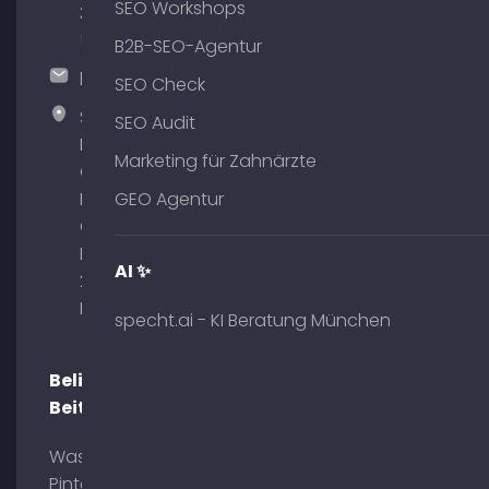
SEO Workshops
375
51
B2B-SEO-Agentur
hallo@timospecht.de
SEO Check
Specht
SEO Audit
Marketing
Marketing für Zahnärzte
GmbH –
Palais am
GEO Agentur
Obelisk
Briennerstr.
AI ✨
29 80333
München
specht.ai - KI Beratung München
Beliebte
Beiträge
Was ist
Pinterest