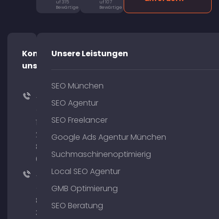
uf 315
uf 107
Bewärtige
Bewärtige
Kontaktiere
Unsere Leistungen
uns!
SEO München
+49
SEO Agentur
(0)
SEO Freelancer
176
204
Google Ads Agentur München
801
Suchmaschinenoptimierig
64
Local SEO Agentur
+49
(0)
GMB Optimierung
89
SEO Beratung
380