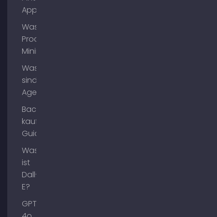
App?
Was ist
Process
Mining?
Was
sind AI
Agents?
Backlinks
kaufen
Guide
Was
ist
Dall-
E?
GPT-
4o