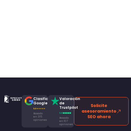
Clasificación
Valoración
Google
de
Solicite
Trustpilot
asesoramiento
Basado
SEO ahora
en 315
Basado
opiniones
en 107
opiniones