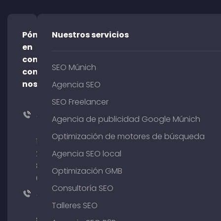
Póngase
Nuestros servicios
en
contacto
SEO Múnich
con
nosotros
Agencia SEO
SEO Freelancer
+49
Agencia de publicidad Google Múnich
(0)
Optimización de motores de búsqueda
176
204
Agencia SEO local
801
Optimización GMB
64
Consultoría SEO
+49
Talleres SEO
(0)
89