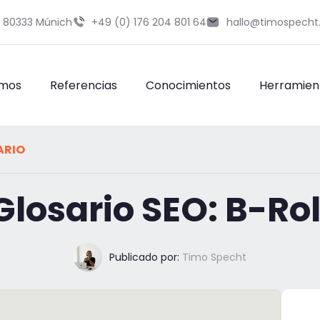
9 80333 Múnich
+49 (0) 176 204 801 64
hallo@timospecht
omos
Referencias
Conocimientos
Herramien
ARIO
Glosario SEO: B-Rol
Publicado por:
Timo Specht