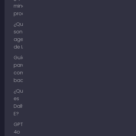
minería de
procesos?
¿Qué
son los
agentes
de IA?
Guía
para
comprar
backlinks
¿Qué
es
Dall-
E?
GPT-
4o