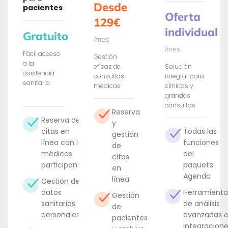
Desde
pacientes
Oferta
129€
individual
Gratuito
/mes
/mes
Fácil acceso
Gestión
a la
eficaz de
Solución
asistencia
consultas
integral para
sanitaria
médicas
clínicas y
grandes
consultas
Reserva
Reserva de
y
citas en
Todas las
gestión
línea con los
funciones
de
médicos
del
citas
participantes
paquete
en
Agenda
línea
Gestión de
datos
Herramienta
Gestión
sanitarios
de análisis
de
personales
avanzadas 
pacientes
integracion