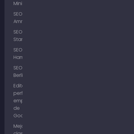
Mini
SEO
Ammersee
SEO
Starnberg
SEO
Hamburgo
SEO
Berlín
Editar el
perfil de
empresa
de
Google
Mejorar la
clasificación