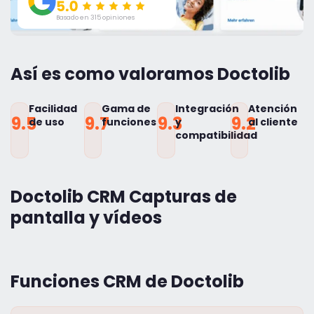
Basado en 315 opiniones
Así es como valoramos Doctolib
Facilidad
Gama de
Integración
Atención
9.5
9.7
9.3
9.2
de uso
funciones
y
al cliente
compatibilidad
Doctolib CRM Capturas de
pantalla y vídeos
Funciones CRM de Doctolib