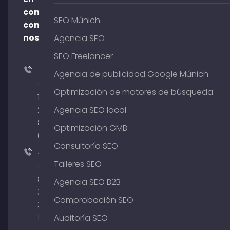
contacto
SEO Múnich
con
nosotros
Agencia SEO
SEO Freelancer
+49
Agencia de publicidad Google Múnich
(0)
Optimización de motores de búsqueda
176
204
Agencia SEO local
801
Optimización GMB
64
Consultoría SEO
+49
Talleres SEO
(0)
89
Agencia SEO B2B
380
Comprobación SEO
375
51
Auditoría SEO