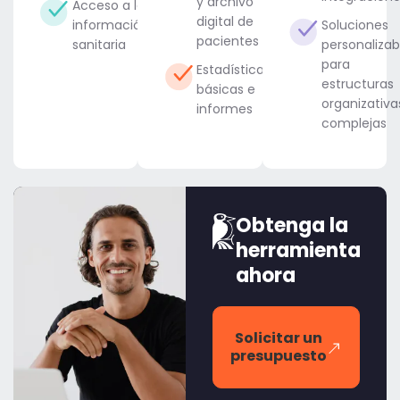
y archivo
Acceso a la
digital de
información
Soluciones
pacientes
sanitaria
personalizab
para
Estadísticas
estructuras
básicas e
organizativa
informes
complejas
Obtenga la
herramienta
ahora
Solicitar un
presupuesto