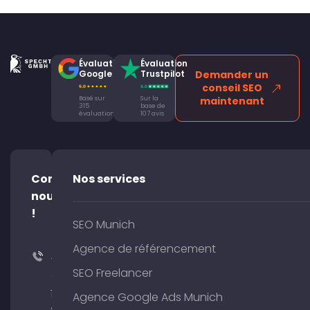
Évaluation
Évaluation
Google
Trustpilot
Demander un
conseil SEO
Basé sur
Sur la
maintenant
315
base de
évaluations
107 avis
Contacte-
Nos services
nous
!
SEO Munich
Agence de référencement
+49
SEO Freelancer
(0)
176
Agence Google Ads Munich