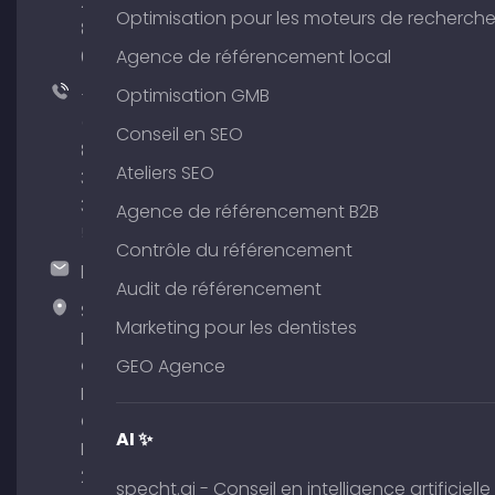
204
Optimisation pour les moteurs de recherch
801
64
Agence de référencement local
+49
Optimisation GMB
(0)
Conseil en SEO
89
Ateliers SEO
380
375
Agence de référencement B2B
51
Contrôle du référencement
hallo@timospecht.de
Audit de référencement
Specht
Marketing pour les dentistes
Marketing
GmbH –
GEO Agence
Palais am
Obelisk
AI ✨
Briennerstr.
29 80333
specht.ai - Conseil en intelligence artificielle