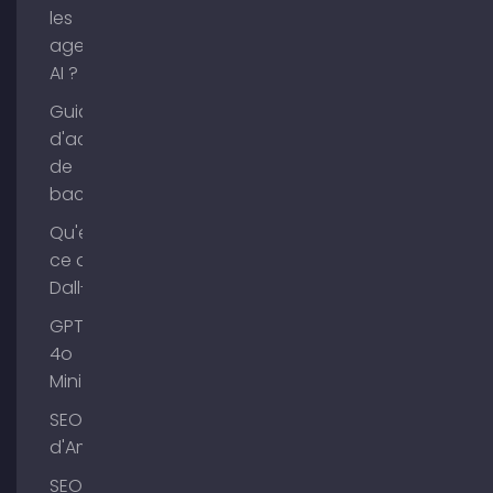
les
agents
AI ?
Guide
d'achat
de
backlinks
Qu'est-
ce que
Dall-E ?
GPT-
4o
Mini
SEO Lac
d'Ammer
SEO