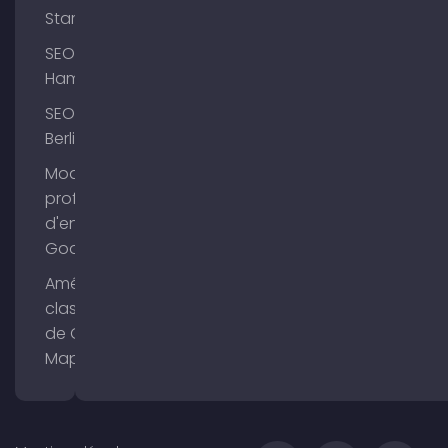
Starnberg
SEO
Hambourg
SEO
Berlin
Modifier le
profil
d'entreprise
Google
Améliorer le
classement
de Google
Maps