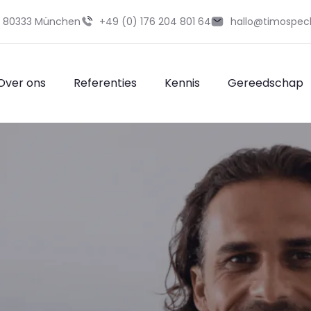
29 80333 München
+49 (0) 176 204 801 64
hallo@timospec
Over ons
Referenties
Kennis
Gereedschap