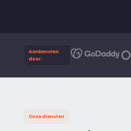
Aanbevolen
door:
Onze diensten