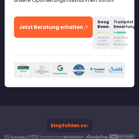
unsere Optimierungsmaßnahmen voran!
Google
Trustpilot
Jetzt Beratung erhalten
Bewertung
Bewertung
Basierend
Basierend
uf 315
uf 107
Bewärtige
Bewärtige
Empfohlen vo: