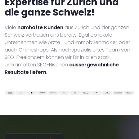
Expertise für Zürich und
die ganze Schweiz!
Viele
namhafte Kunden
aus Zürich und der ganzen
Schweiz vertrauen uns bereits. Egal ob lokale
Unternehmen wie Ärzte und Immobilienmakler oder
auch Onlineshops: Als hochspezialisiertes Team von
SEO-Freelancern können wir Dir in allen stark
umkämpften SEO-Nischen
aussergewöhnliche
Resultate liefern.