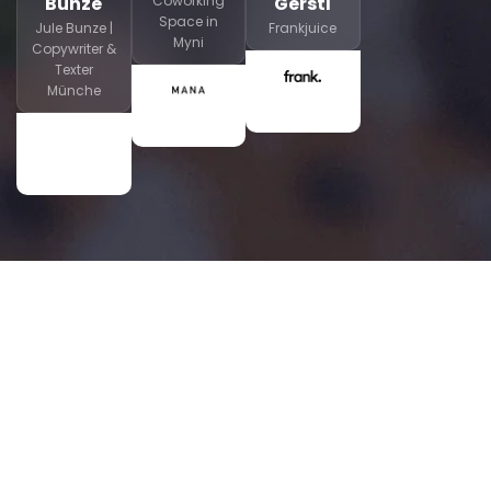
Bunze
Coworking
Gerstl
Space in
Jule Bunze |
Frankjuice
Myni
Copywriter &
Texter
Münche