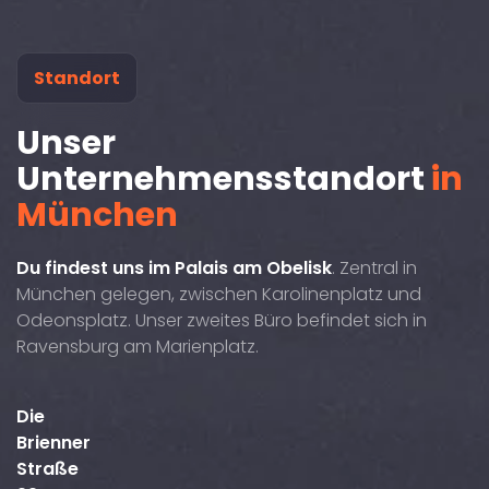
Standort
Unser
Unternehmensstandort
in
München
Du findest uns im Palais am Obelisk
. Zentral in
München gelegen, zwischen Karolinenplatz und
Odeonsplatz. Unser zweites Büro befindet sich in
Ravensburg am Marienplatz.
Die
Brienner
Straße