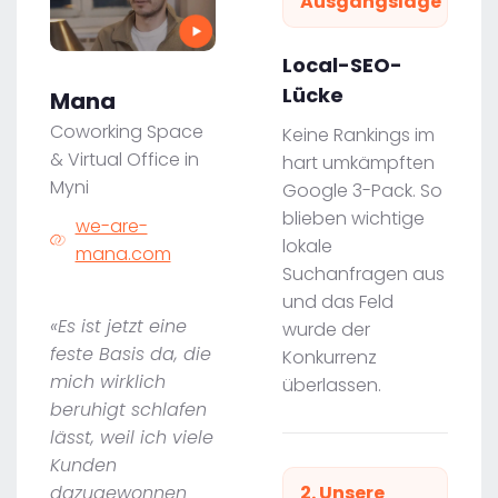
Ausgangslage
Local-SEO-
Lücke
Mana
Coworking Space
Keine Rankings im
& Virtual Office in
hart umkämpften
Myni
Google 3-Pack. So
blieben wichtige
we-are-
lokale
mana.com
Suchanfragen aus
und das Feld
«Es ist jetzt eine
wurde der
feste Basis da, die
Konkurrenz
mich wirklich
überlassen.
beruhigt schlafen
lässt, weil ich viele
Kunden
dazugewonnen
2. Unsere