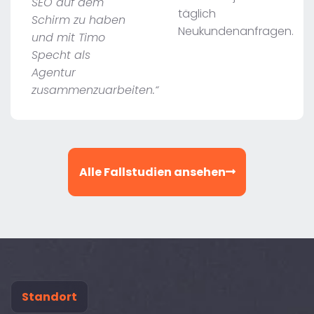
SEO auf dem
täglich
Schirm zu haben
Neukundenanfragen.
und mit Timo
Specht als
Agentur
zusammenzuarbeiten.“
Alle Fallstudien ansehen
Standort