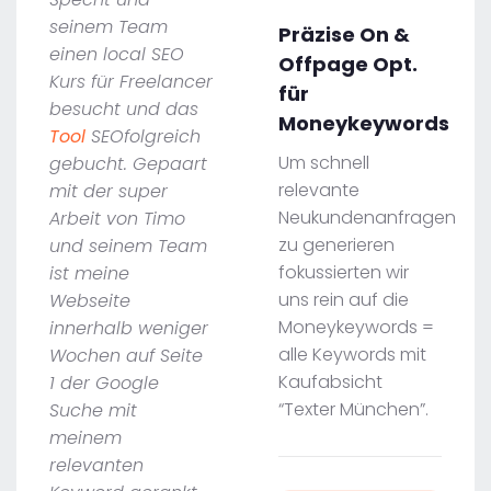
seinem Team
Präzise On &
einen local SEO
Offpage Opt.
Kurs für Freelancer
für
besucht und das
Moneykeywords
Tool
SEOfolgreich
Um schnell
gebucht. Gepaart
relevante
mit der super
Neukundenanfragen
Arbeit von Timo
zu generieren
und seinem Team
fokussierten wir
ist meine
uns rein auf die
Webseite
Moneykeywords =
innerhalb weniger
alle Keywords mit
Wochen auf Seite
Kaufabsicht
1 der Google
“Texter München”.
Suche mit
meinem
relevanten