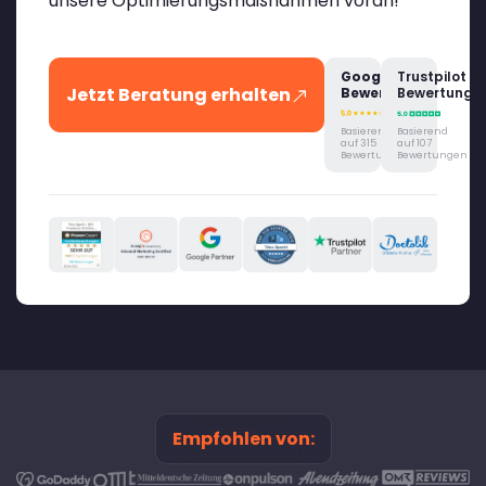
unsere Optimierungsmaßnahmen voran!
Google
Trustpilot
Jetzt Beratung erhalten
Bewertung
Bewertung
Basierend
Basierend
auf 315
auf 107
Bewertungen
Bewertungen
Empfohlen von: