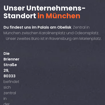
Unser Unternehmens-
Standort
in München
Du findest uns im Palais am Obelisk
. Zentral in
München zwischen Karolinenplatz und Odeonsplatz.
Unser zweites Büro ist in Ravensburg am Marienplatz.
Die
Brienner
Straße
29,
80333
befindet
sich
zentral
in
der