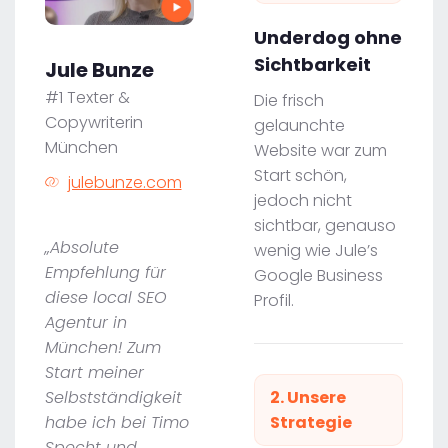
Underdog ohne
Sichtbarkeit
Jule Bunze
#1 Texter &
Die frisch
Copywriterin
gelaunchte
München
Website war zum
Start schön,
julebunze.com
jedoch nicht
sichtbar, genauso
„Absolute
wenig wie Jule’s
Empfehlung für
Google Business
diese local SEO
Profil.
Agentur in
München! Zum
Start meiner
Selbstständigkeit
2. Unsere
habe ich bei Timo
Strategie
Specht und