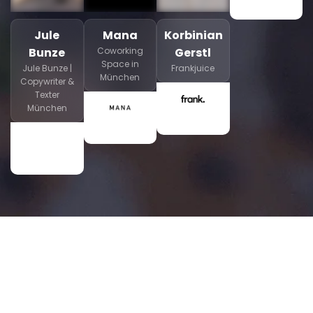
Jule
Mana
Korbinian
Bunze
Coworking
Gerstl
Space in
Jule Bunze |
Frankjuice
München
Copywriter &
Texter
München