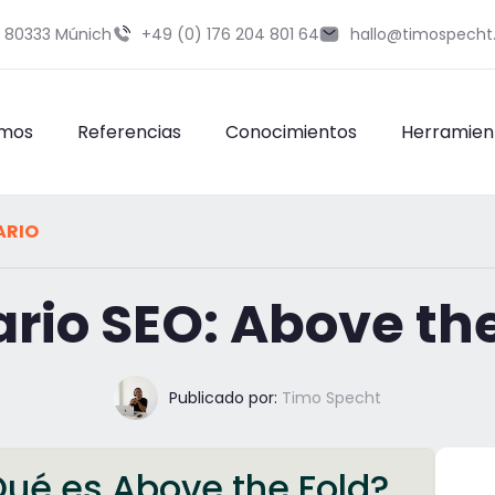
9 80333 Múnich
+49 (0) 176 204 801 64
hallo@timospecht
omos
Referencias
Conocimientos
Herramien
ARIO
ario SEO: Above the
Publicado por:
Timo Specht
Qué es Above the Fold?