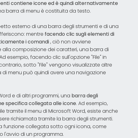
enti contiene icone ed è quindi alternativamente
una barra di menu è costituita da testo.
petto esterno di una barra degli strumenti e di una
ifferiscono: mentre
facendo clic sugli elementi di
aticamente i comandi
, ciò non avviene
alla composizione dei caratteri, una barra di
esempio, facendo clic sull'opzione "File" in
ntrario, sotto "File" vengono visualizzate altre
a di menu può quindi avere una navigazione
Word e di altri programmi, una
barra degli
e specifica collegata alle icone
. Ad esempio,
e tramite il menu di Microsoft Word, esiste anche
ere richiamata tramite la barra degli strumenti.
a funzione collegata sotto ogni icona, come
 l'avvio di un programma.