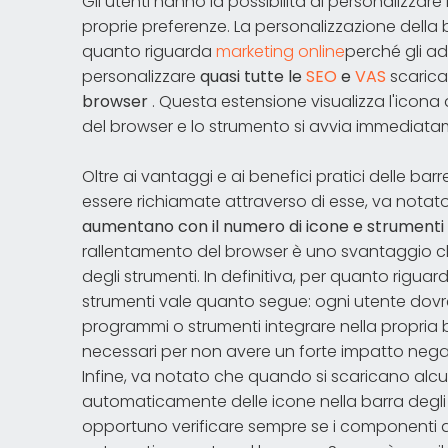
Gli utenti hanno la possibilità di personalizzare
proprie preferenze. La personalizzazione della 
quanto riguarda
marketing online
perché gli ad
personalizzare
quasi tutte le
SEO
e
VAS
scarica
browser
. Questa estensione visualizza l'icona 
del browser e lo strumento si avvia immediat
Oltre ai vantaggi e ai benefici pratici delle bar
essere richiamate attraverso di esse, va notat
aumentano con il numero di icone e strumenti 
rallentamento del browser è uno svantaggio c
degli strumenti. In definitiva, per quanto rigua
strumenti vale quanto segue: ogni utente dov
programmi o strumenti integrare nella propria bar
necessari per non avere un forte impatto negat
Infine, va notato che quando si scaricano alcu
automaticamente delle icone nella barra degli s
opportuno verificare sempre se i componenti ag