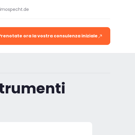
timospecht.de
Prenotate ora la vostra consulenza iniziale
strumenti