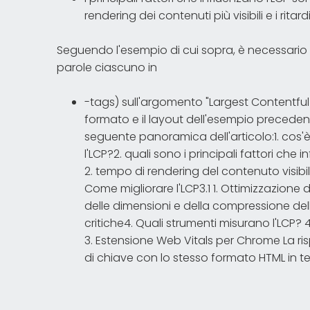
rendering dei contenuti più visibili e i rit
Seguendo l'esempio di cui sopra, è necessario 
parole ciascuno in
-tags) sull'argomento "Largest Contentful P
formato e il layout dell'esempio precedent
seguente panoramica dell'articolo:1. cos'è
l'LCP?2. quali sono i principali fattori che 
2. tempo di rendering del contenuto visibile
Come migliorare l'LCP3.1 1. Ottimizzazione 
delle dimensioni e della compressione delle
critiche4. Quali strumenti misurano l'LCP? 
3. Estensione Web Vitals per Chrome La ri
di chiave con lo stesso formato HTML in t