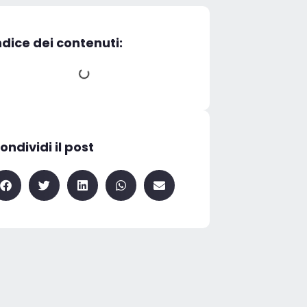
ndice dei contenuti:
ondividi il post