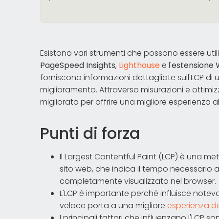
Esistono vari strumenti che possono essere utiliz
PageSpeed Insights
,
Lighthouse
e l'
estensione 
forniscono informazioni dettagliate sull'LCP di
miglioramento. Attraverso misurazioni e ottimiz
migliorato per offrire una migliore esperienza al
Punti di forza
Il Largest Contentful Paint (LCP) è una me
sito web, che indica il tempo necessario a
completamente visualizzato nel browser.
L'LCP è importante perché influisce notevo
veloce porta a una migliore
esperienza de
I principali fattori che influenzano l'LCP so