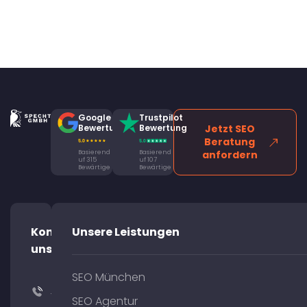
Google
Trustpilot
Bewertung
Bewertung
Jetzt SEO
Beratung
Basierend
Basierend
anfordern
uf 315
uf 107
Bewärtige
Bewärtige
Kontaktiere
Unsere Leistungen
uns!
SEO München
+49
SEO Agentur