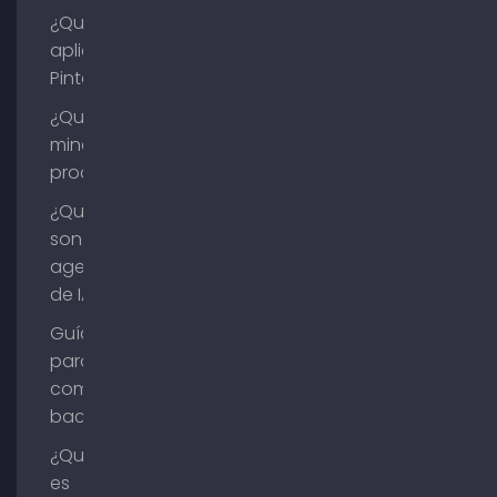
¿Qué es la
aplicación
Pinterest?
¿Qué es la
minería de
procesos?
¿Qué
son los
agentes
de IA?
Guía
para
comprar
backlinks
¿Qué
es