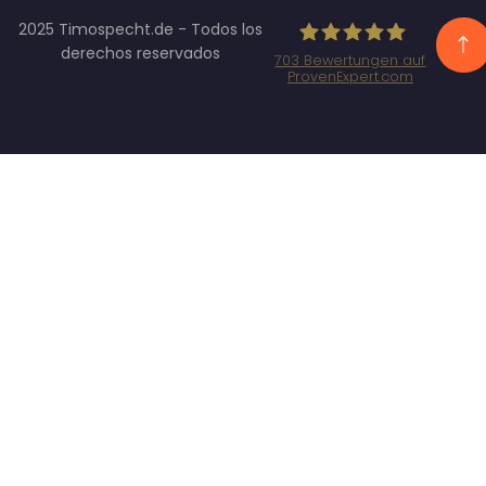
2025 Timospecht.de - Todos los
derechos reservados
703
Bewertungen auf
ProvenExpert.com
Specht
Marketing
GmbH -
SEO/SEA
Agentur
München