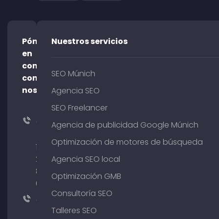
Póngase
Nuestros servicios
en
contacto
SEO Múnich
con
nosotros
Agencia SEO
SEO Freelancer
+49
Agencia de publicidad Google Múnich
(0)
Optimización de motores de búsqueda
176
204
Agencia SEO local
801
Optimización GMB
64
Consultoría SEO
+49
Talleres SEO
(0)