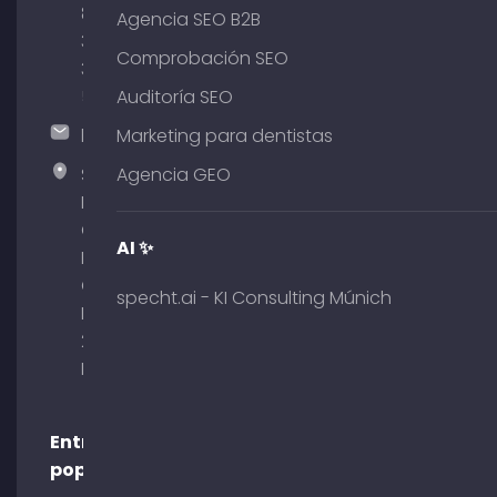
89
Agencia SEO B2B
380
Comprobación SEO
375
51
Auditoría SEO
hallo@timospecht.de
Marketing para dentistas
Specht
Agencia GEO
Marketing
GmbH –
AI ✨
Palais am
Obelisk
specht.ai - KI Consulting Múnich
Briennerstr.
29 80333
Múnich
Entradas
populares