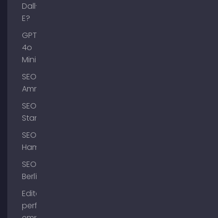
Dall-
E?
GPT-
4o
Mini
SEO
Ammersee
SEO
Starnberg
SEO
Hamburgo
SEO
Berlín
Editar el
perfil de
empresa