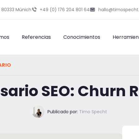
9 80333 Múnich
+49 (0) 176 204 801 64
hallo@timospecht
omos
Referencias
Conocimientos
Herramien
ARIO
sario SEO: Churn 
Publicado por:
Timo Specht