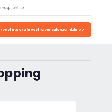
timospecht.de
Prenotate ora la vostra consulenza iniziale
hopping