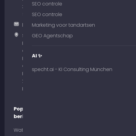
SEO controle
375
51
SEO controle
hallo@timospecht.de
Marketing voor tandartsen
Specht
GEO Agentschap
Marketing
GmbH –
AI ✨
Palais am
Obelisk
specht.ai - KI Consulting München
Briennerstr.
29 80333
München
Populaire
berichten
Wat is