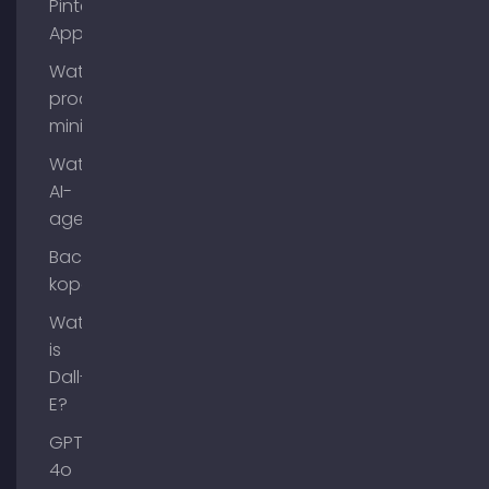
Pinterest
App?
Wat is
process
mining?
Wat zijn
AI-
agenten?
Backlinks
kopen
Wat
is
Dall-
E?
GPT-
4o