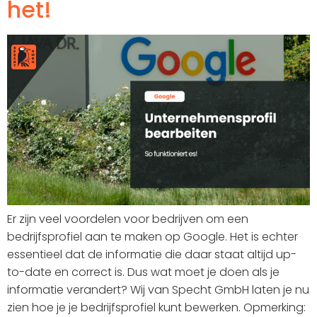
het!
Er zijn veel voordelen voor bedrijven om een
bedrijfsprofiel aan te maken op Google. Het is echter
essentieel dat de informatie die daar staat altijd up-
to-date en correct is. Dus wat moet je doen als je
informatie verandert? Wij van Specht GmbH laten je nu
zien hoe je je bedrijfsprofiel kunt bewerken. Opmerking: