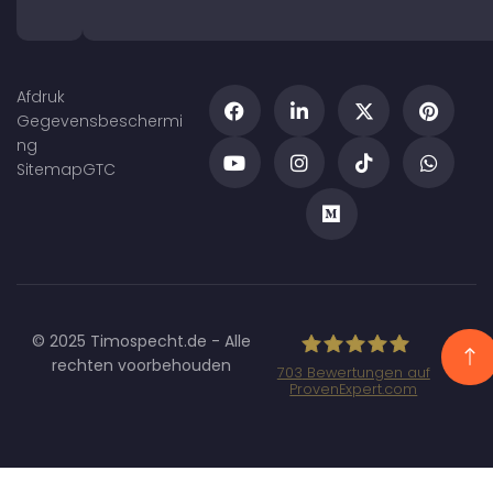
Afdruk
Gegevensbeschermi
ng
Sitemap
GTC
© 2025 Timospecht.de - Alle
rechten voorbehouden
703
Bewertungen auf
ProvenExpert.com
Specht
Marketing GmbH