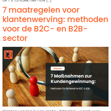
GPT's. Ontdek hier hoe [...]
7 maatregelen voor
klantenwerving: methoden
voor de B2C- en B2B-
sector