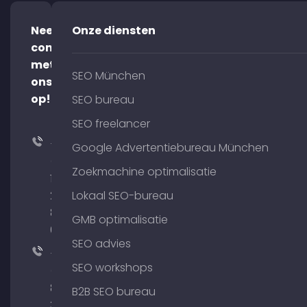
Neem
Onze diensten
contact
met
SEO München
ons
op!
SEO bureau
SEO freelancer
+49
Google Advertentiebureau München
(0)
Zoekmachine optimalisatie
176
204
Lokaal SEO-bureau
801
GMB optimalisatie
64
SEO advies
+49
SEO workshops
(0)
89
B2B SEO bureau
380