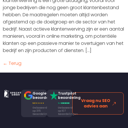
Klantenwerving is een grote uitdaging, vooral voor
jonge bedrijven die nog geen groot klantenbestand
hebben. De maatregelen moeten altijd worden
afgestemd op de doelgroep en de sector van het
bedrijf. Naast actieve klantenwerving zijn er een aantal
manieren, vooral in online marketing, om potentiële
klanten op een passieve manier te overtuigen van het
bedrijf en zijn producten of diensten. [...]
← Terug
Google-
Trustpilot
beoordeling
beoordeling
Vraag nu SEO
advies aan
Gebaseerd
Gebaseerd
op 315
op 107
beoordelingen
beoordelingen