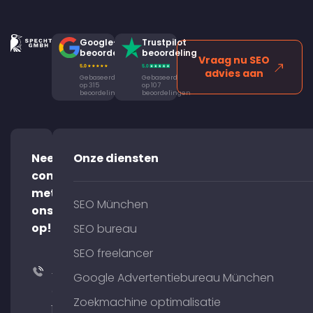
Google-
Trustpilot
beoordeling
beoordeling
Vraag nu SEO
advies aan
Gebaseerd
Gebaseerd
op 315
op 107
beoordelingen
beoordelingen
Neem
Onze diensten
contact
met
SEO München
ons
op!
SEO bureau
SEO freelancer
+49
Google Advertentiebureau München
(0)
Zoekmachine optimalisatie
176