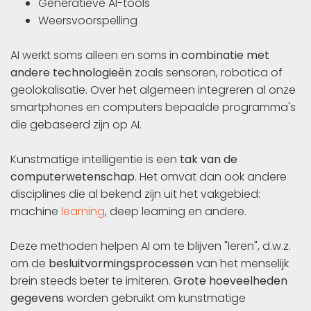
Generatieve AI-tools
Weersvoorspelling
AI werkt soms alleen en soms in
combinatie met
andere technologieën
zoals sensoren, robotica of
geolokalisatie. Over het algemeen integreren al onze
smartphones en computers bepaalde programma's
die gebaseerd zijn op AI.
Kunstmatige intelligentie is een
tak van de
computerwetenschap
. Het omvat dan ook andere
disciplines die al bekend zijn uit het vakgebied:
machine
learning
, deep learning en andere.
Deze methoden helpen AI om te blijven "leren", d.w.z.
om de
besluitvormingsprocessen
van het menselijk
brein steeds beter te imiteren.
Grote hoeveelheden
gegevens
worden gebruikt om kunstmatige