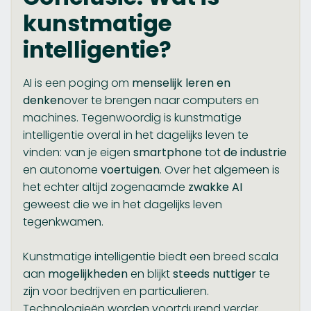
kunstmatige
intelligentie?
AI is een poging om
menselijk leren en
denken
over te brengen naar computers en
machines. Tegenwoordig is kunstmatige
intelligentie overal in het dagelijks leven te
vinden: van je eigen
smartphone
tot
de industrie
en autonome
voertuigen
. Over het algemeen is
het echter altijd zogenaamde
zwakke AI
geweest die we in het dagelijks leven
tegenkwamen.
Kunstmatige intelligentie biedt een breed scala
aan
mogelijkheden
en blijkt
steeds
nuttiger
te
zijn voor bedrijven en particulieren.
Technologieën worden voortdurend verder