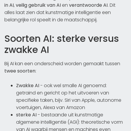
in AI
,
veilig gebruik van AI
en
verantwoorde AI
. Dit
alles laat zien dat kunstmatige intelligentie een
belangrijke rol speelt in de maatschappij.
Soorten AI: sterke versus
zwakke AI
Bij AI kan een onderscheid worden gemaakt tussen
twee soorten
:
Zwakke AI
- ook wel smalle AI genoemd:
getraind en gericht op het uitvoeren van
specifieke taken, bijv. Siri van Apple, autonome
voertuigen, Alexa van Amazon
sterke AI
- bestaande uit kunstmatige
algemene intelligentie (AGI): theoretische vorm
van AI waarbij mensen en machines even