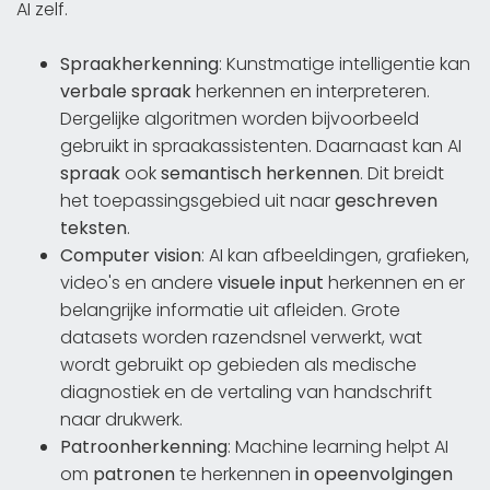
AI zelf.
Spraakherkenning
: Kunstmatige intelligentie kan
verbale spraak
herkennen en interpreteren.
Dergelijke algoritmen worden bijvoorbeeld
gebruikt in spraakassistenten. Daarnaast kan AI
spraak
ook
semantisch herkennen
. Dit breidt
het toepassingsgebied uit naar
geschreven
teksten
.
Computer vision
: AI kan afbeeldingen, grafieken,
video's en andere
visuele input
herkennen en er
belangrijke informatie uit afleiden. Grote
datasets worden razendsnel verwerkt, wat
wordt gebruikt op gebieden als medische
diagnostiek en de vertaling van handschrift
naar drukwerk.
Patroonherkenning
: Machine learning helpt AI
om
patronen
te herkennen
in opeenvolgingen