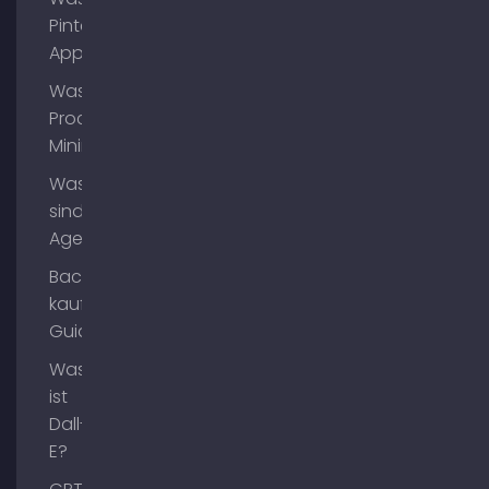
Pinterest
App?
Was ist
Process
Mining?
Was
sind AI
Agents?
Backlinks
kaufen
Guide
Was
ist
Dall-
E?