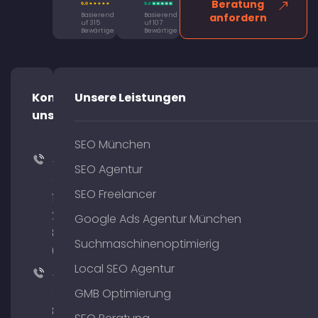
Beratung
Basierend
Basierend
anfordern
uf 315
uf 107
Bewärtige
Bewärtige
Kontaktiere
Unsere Leistungen
uns!
SEO München
+49
SEO Agentur
(0)
SEO Freelancer
176
204
Google Ads Agentur München
801
Suchmaschinenoptimierig
64
Local SEO Agentur
+49
(0)
GMB Optimierung
89