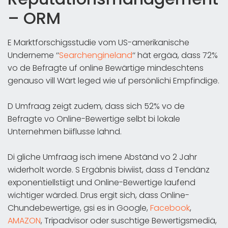
– ORM
E Marktforschigsstudie vom US-amerikanische
Underneme ‘‘
Searchengineland
‘‘ hät ergää, dass 72%
vo de Befragte uf online Bewärtige mindeschtens
genauso vill Wärt leged wie uf persönlichi Empfindige.
D Umfraag zeigt zudem, dass sich 52% vo de
Befragte vo Online-Bewertige selbt bi lokale
Unternehmen biiflusse lahnd.
Di gliche Umfraag isch imene Abständ vo 2 Jahr
widerholt worde. S Ergäbnis biwiist, dass d Tendänz
exponentiellstiigt und Online-Bewertige laufend
wichtiger wärded. Drus ergit sich, dass Online-
Chundebewertige, gsi es in Google,
Facebook
,
AMAZON
, Tripadvisor oder suschtige Bewertigsmediä,