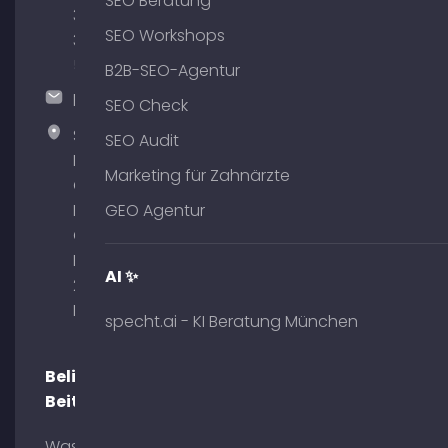
SEO Beratung
380
SEO Workshops
375
51
B2B-SEO-Agentur
hallo@timospecht.de
SEO Check
Specht
SEO Audit
Marketing
Marketing für Zahnärzte
GmbH –
Palais am
GEO Agentur
Obelisk
Briennerstr.
AI ✨
29 80333
München
specht.ai - KI Beratung München
Beliebte
Beiträge
Was ist