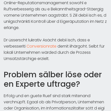
Online-Reputationsmanagement sowohl e
Ruftverbesserig als au e Bekanntheitsgrad-Stäergig
vomene Unternehmen aagsträbt. S Ziil debii isch es, d
uniigschränkti Kontroll über d Eigeräputation im Netz z
erlange.
Dr üsserscht lukrativ Asächt debii isch, dass e
verbesseriti
Conversionrate
demit iihärgoht. Selbt für
lokali Unternehmen wärded durch de Prozess
Umsatzstärchige erzielt.
Problem sälber löse oder
en Experte uftrage?
Erfolg und en guete Ruef sind stark mitenand
verchnüpft. Egaal ob als Privatperson, Unternehmen
oder Organisation, im Informationsziitalter sött d eigi