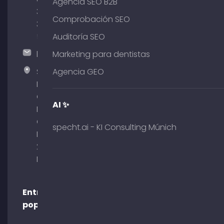
Agencia SEO B2B
380
Comprobación SEO
375
51
Auditoría SEO
hallo@timospecht.de
Marketing para dentistas
Specht
Agencia GEO
Marketing
GmbH –
AI ✨
Palais am
Obelisk
specht.ai - KI Consulting Múnich
Briennerstr.
29 80333
Múnich
Entradas
populares