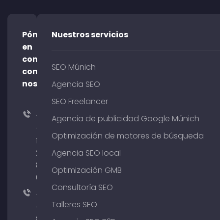
Póngase
Nuestros servicios
en
contacto
SEO Múnich
con
nosotros
Agencia SEO
SEO Freelancer
+49
Agencia de publicidad Google Múnich
(0)
Optimización de motores de búsqueda
176
204
Agencia SEO local
801
Optimización GMB
64
Consultoría SEO
+49
Talleres SEO
(0)
89