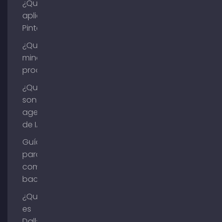
¿Qué es la
aplicación
Pinterest?
¿Qué es la
minería de
procesos?
¿Qué
son los
agentes
de IA?
Guía
para
comprar
backlinks
¿Qué
es
Dall-