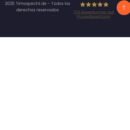
2025 Timospecht.de - Todos los
derechos reservados
703
Bewertungen auf
ProvenExpert.com
Specht
Marketing
GmbH -
SEO/SEA
Agentur
München