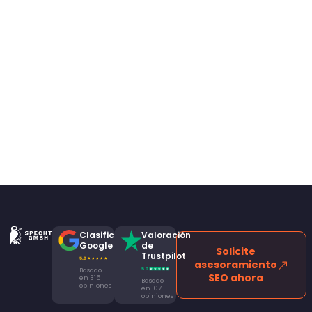
Clasificación
Valoración
Google
de
Solicite
Trustpilot
asesoramiento
Basado
SEO ahora
en 315
Basado
opiniones
en 107
opiniones