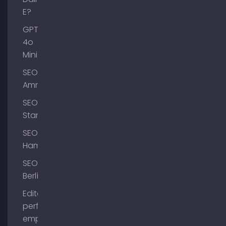
E?
GPT-
4o
Mini
SEO
Ammersee
SEO
Starnberg
SEO
Hamburgo
SEO
Berlín
Editar el
perfil de
empresa