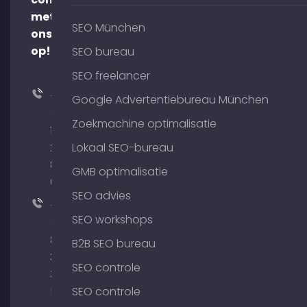
met
SEO München
ons
op!
SEO bureau
SEO freelancer
+49
Google Advertentiebureau München
(0)
Zoekmachine optimalisatie
176
204
Lokaal SEO-bureau
801
GMB optimalisatie
64
SEO advies
+49
SEO workshops
(0)
89
B2B SEO bureau
380
SEO controle
375
51
SEO controle