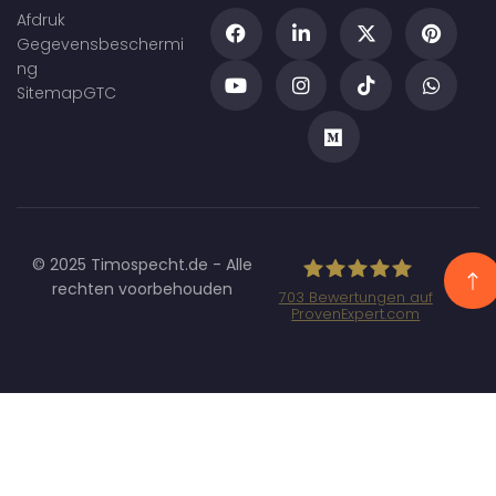
Afdruk
Gegevensbeschermi
ng
Sitemap
GTC
© 2025 Timospecht.de - Alle
rechten voorbehouden
703
Bewertungen auf
ProvenExpert.com
Specht
Marketing GmbH
- SEO/SEA