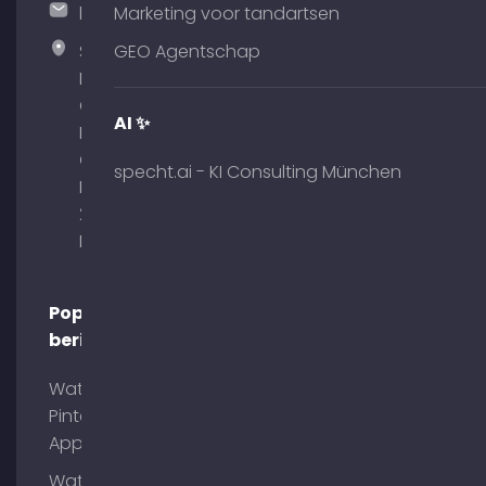
hallo@timospecht.de
Marketing voor tandartsen
Specht
GEO Agentschap
Marketing
GmbH –
AI ✨
Palais am
Obelisk
specht.ai - KI Consulting München
Briennerstr.
29 80333
München
Populaire
berichten
Wat is
Pinterest
App?
Wat is