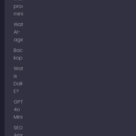
process
mining?
Wat zijn
AI-
agenten?
Backlinks
kopen
Wat
is
Dall-
E?
GPT-
4o
Mini
SEO
Ammersee