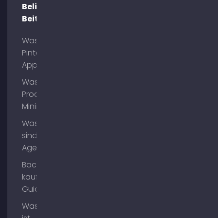
Beliebte
Beiträge
Was ist
Pinterest
App?
Was ist
Process
Mining?
Was
sind AI
Agents?
Backlinks
kaufen
Guide
Was