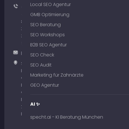
Local SEO Agentur
+49
(0)
GMB Optimierung
89
SEO Beratung
380
SEO Workshops
375
51
B2B SEO Agentur
hallo@timospecht.de
SEO Check
Specht
SEO Audit
Marketing
Marketing für Zahnärzte
GmbH –
Palais am
GEO Agentur
Obelisk
Briennerstr.
AI ✨
29 80333
München
specht.ai - KI Beratung München