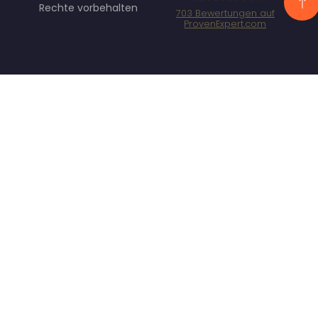
Rechte vorbehalten
703
Bewertungen auf
ProvenExpert.com
Specht
Marketing GmbH
- SEO/SEA
Agentur
München