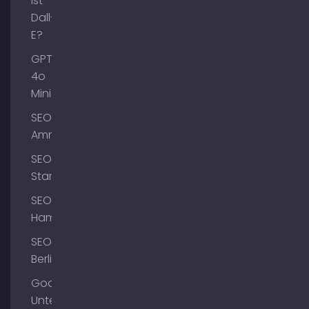
ist
Dall-
E?
GPT-
4o
Mini
SEO
Ammersee
SEO
Starnberg
SEO
Hamburg
SEO
Berlin
Google
Unternehmensprofil