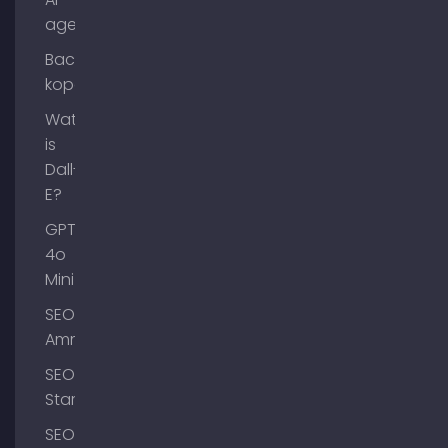
agenten?
Backlinks
kopen
Wat
is
Dall-
E?
GPT-
4o
Mini
SEO
Ammersee
SEO
Starnberg
SEO