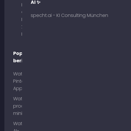
AI ✨
Palais am
Obelisk
specht.ai - KI Consulting München
Briennerstr.
29 80333
München
Populaire
berichten
Wat is
Pinterest
App?
Wat is
process
mining?
Wat zijn
AI-