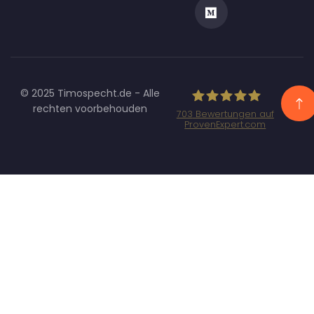
© 2025 Timospecht.de - Alle
rechten voorbehouden
703
Bewertungen auf
ProvenExpert.com
Specht
Marketing GmbH
- SEO/SEA
Agentur
München