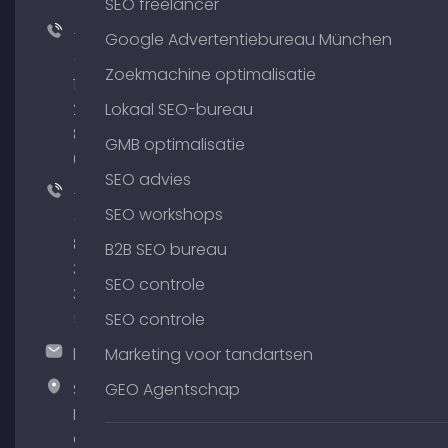
SEO freelancer
+49
Google Advertentiebureau München
(0)
Zoekmachine optimalisatie
176
204
Lokaal SEO-bureau
801
GMB optimalisatie
64
SEO advies
+49
SEO workshops
(0)
89
B2B SEO bureau
380
SEO controle
375
51
SEO controle
hallo@timospecht.de
Marketing voor tandartsen
Specht
GEO Agentschap
Marketing
GmbH –