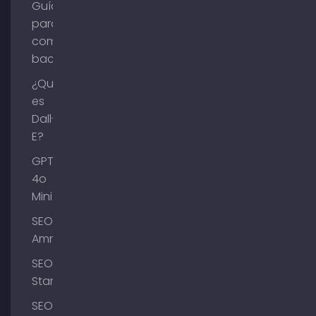
Guía
para
comprar
backlinks
¿Qué
es
Dall-
E?
GPT-
4o
Mini
SEO
Ammersee
SEO
Starnberg
SEO