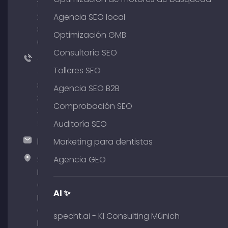
176
204
Agencia SEO local
801
Optimización GMB
64
Consultoría SEO
+49
Talleres SEO
(0)
89
Agencia SEO B2B
380
Comprobación SEO
375
51
Auditoría SEO
hallo@timospecht.de
Marketing para dentistas
Specht
Agencia GEO
Marketing
GmbH –
AI ✨
Palais am
Obelisk
specht.ai - KI Consulting Múnich
Briennerstr.