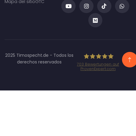
Mapa del sitio
GTC
2025 Timospecht.de - Todos los
derechos reservados
703
Bewertungen auf
ProvenExpert.com
Specht
Marketing
GmbH -
SEO/SEA
Agentur