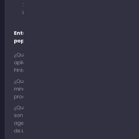
29 80333
Múnich
Entradas
populares
¿Qué es la
aplicación
Pinterest?
¿Qué es la
minería de
procesos?
¿Qué
son los
agentes
de IA?