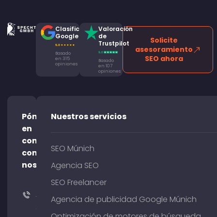
Clasificación
Valoración
Google
de
Solicite
Trustpilot
asesoramiento
Basado
SEO ahora
en 315
Basado
opiniones
en 107
opiniones
Póngase
Nuestros servicios
en
contacto
SEO Múnich
con
nosotros
Agencia SEO
SEO Freelancer
+49
Agencia de publicidad Google Múnich
(0)
Optimización de motores de búsqueda