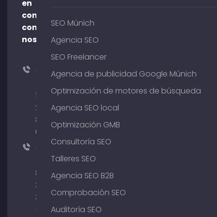
en
contacto
SEO Múnich
con
nosotros
Agencia SEO
SEO Freelancer
+49
Agencia de publicidad Google Múnich
(0)
Optimización de motores de búsqueda
176
204
Agencia SEO local
801
Optimización GMB
64
Consultoría SEO
+49
Talleres SEO
(0)
89
Agencia SEO B2B
380
Comprobación SEO
375
51
Auditoría SEO