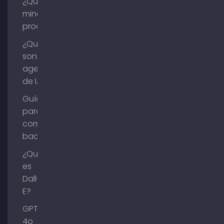
¿Qué es la
minería de
procesos?
¿Qué
son los
agentes
de IA?
Guía
para
comprar
backlinks
¿Qué
es
Dall-
E?
GPT-
4o