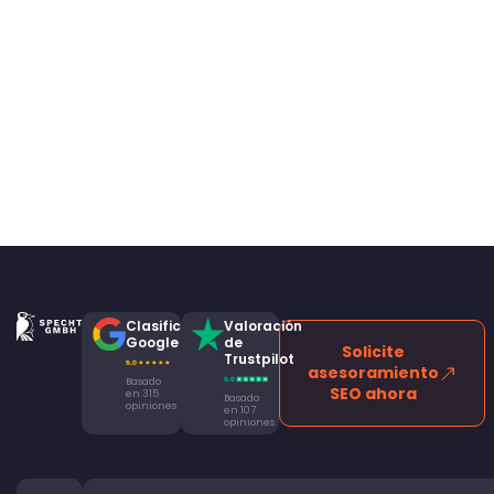
Clasificación
Valoración
Google
de
Solicite
Trustpilot
asesoramiento
Basado
SEO ahora
en 315
Basado
opiniones
en 107
opiniones