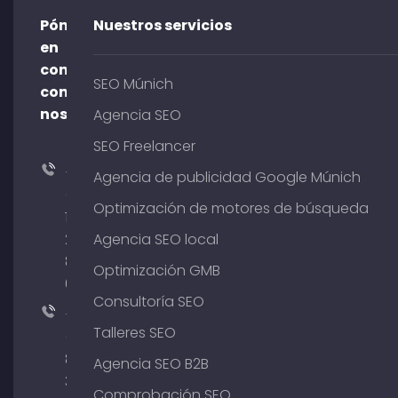
Póngase
Nuestros servicios
en
contacto
SEO Múnich
con
nosotros
Agencia SEO
SEO Freelancer
+49
Agencia de publicidad Google Múnich
(0)
Optimización de motores de búsqueda
176
204
Agencia SEO local
801
Optimización GMB
64
Consultoría SEO
+49
Talleres SEO
(0)
89
Agencia SEO B2B
380
Comprobación SEO