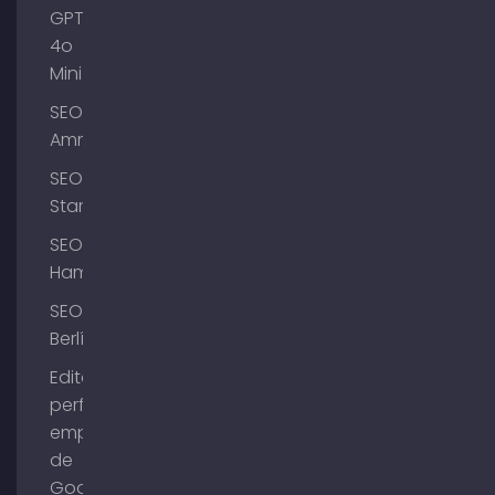
GPT-
4o
Mini
SEO
Ammersee
SEO
Starnberg
SEO
Hamburgo
SEO
Berlín
Editar el
perfil de
empresa
de
Google