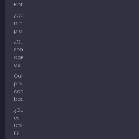
Pinterest?
¿Qué es la
minería de
procesos?
¿Qué
son los
agentes
de IA?
Guía
para
comprar
backlinks
¿Qué
es
Dall-
E?