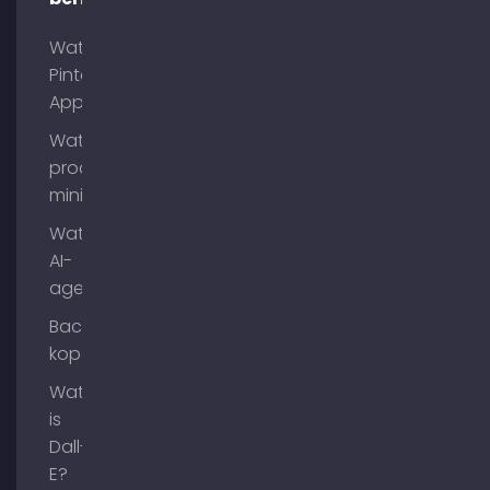
Wat is
Pinterest
App?
Wat is
process
mining?
Wat zijn
AI-
agenten?
Backlinks
kopen
Wat
is
Dall-
E?