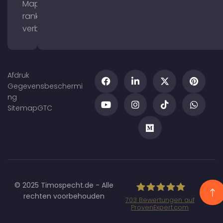
Maps
ranking
verbeteren
Afdruk
Gegevensbeschermi
ng
Sitemap
GTC
© 2025 Timospecht.de - Alle
rechten voorbehouden
703
Bewertungen auf
ProvenExpert.com
Specht