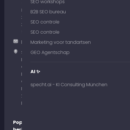
SEO workshops
(0)
89
B2B SEO bureau
380
SEO controle
375
51
SEO controle
hallo@timospecht.de
Marketing voor tandartsen
Specht
GEO Agentschap
Marketing
GmbH –
AI ✨
Palais am
Obelisk
specht.ai - KI Consulting München
Briennerstr.
29 80333
München
Populaire
berichten