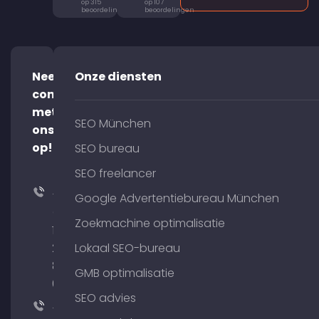
op 315
op 107
beoordelingen
beoordelingen
Neem
Onze diensten
contact
met
SEO München
ons
op!
SEO bureau
SEO freelancer
+49
Google Advertentiebureau München
(0)
Zoekmachine optimalisatie
176
204
Lokaal SEO-bureau
801
GMB optimalisatie
64
SEO advies
+49