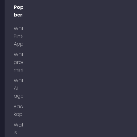
Populaire
berichten
Wat is
Pinterest
App?
Wat is
process
mining?
Wat zijn
AI-
agenten?
Backlinks
kopen
Wat
is