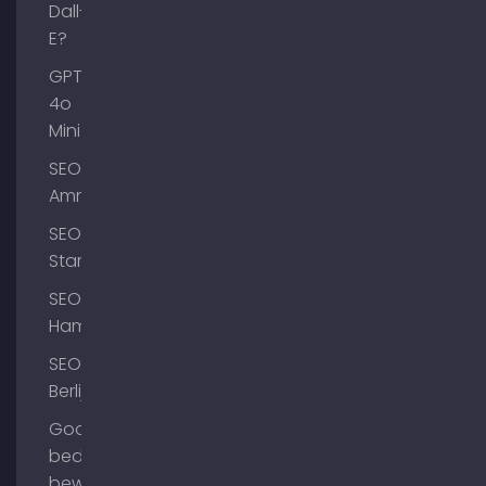
Dall-
E?
GPT-
4o
Mini
SEO
Ammersee
SEO
Starnberg
SEO
Hamburg
SEO
Berlijn
Google
bedrijfsprofiel
bewerken