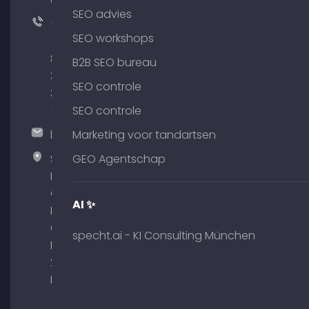
64
SEO advies
+49
SEO workshops
(0)
89
B2B SEO bureau
380
SEO controle
375
51
SEO controle
hallo@timospecht.de
Marketing voor tandartsen
Specht
GEO Agentschap
Marketing
GmbH –
AI ✨
Palais am
Obelisk
specht.ai - KI Consulting München
Briennerstr.
29 80333
München