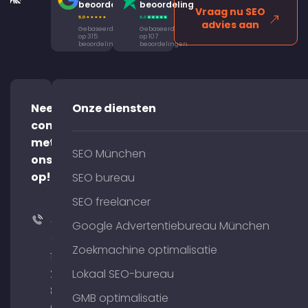
beoordeling
beoordeling
Vraag nu SEO
advies aan
Gebaseerd
Gebaseerd
op 315
op 107
beoordelingen
beoordelingen
Neem
Onze diensten
contact
met
SEO München
ons
op!
SEO bureau
SEO freelancer
+49
Google Advertentiebureau München
(0)
Zoekmachine optimalisatie
176
204
Lokaal SEO-bureau
801
GMB optimalisatie