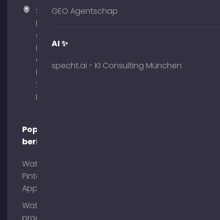
Specht
GEO Agentschap
Marketing
GmbH –
AI ✨
Palais am
Obelisk
specht.ai - KI Consulting München
Briennerstr.
29 80333
München
Populaire
berichten
Wat is
Pinterest
App?
Wat is
process