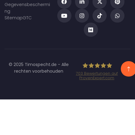
Gegevensbeschermi
ng
Sitemap
GTC
© 2025 Timospecht.de - Alle
rechten voorbehouden
703
Bewertungen auf
ProvenExpert.com
Specht
Marketing GmbH
- SEO/SEA
Agentur