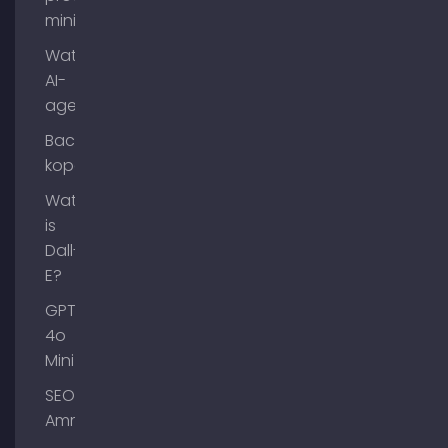
mining?
Wat zijn
AI-
agenten?
Backlinks
kopen
Wat
is
Dall-
E?
GPT-
4o
Mini
SEO
Ammersee