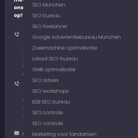
SEO München
ons
op!
SEO bureau
SEO freelancer
+49
Google Advertentiebureau München
(0)
Zoekmachine optimalisatie
176
204
Lokaal SEO-bureau
801
GMB optimalisatie
64
SEO advies
+49
SEO workshops
(0)
89
B2B SEO bureau
380
SEO controle
375
51
SEO controle
hallo@timospecht.de
Marketing voor tandartsen