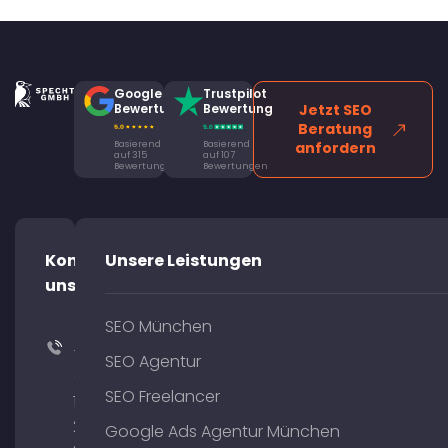
Google
Trustpilot
Bewertung
Bewertung
Jetzt SEO
Beratung
Basierend
Basierend
anfordern
auf 315
auf 107
Bewertungen
Bewertungen
Kontaktiere
Unsere Leistungen
uns!
SEO München
+49
SEO Agentur
(0)
SEO Freelancer
176
204
Google Ads Agentur München