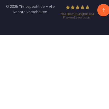
© 2025 Timospecht.de – Alle
Rechte vorbehalten
703
Bewertungen auf
ProvenExpert.com
Specht
Marketing GmbH
- SEO/SEA
Agentur
München