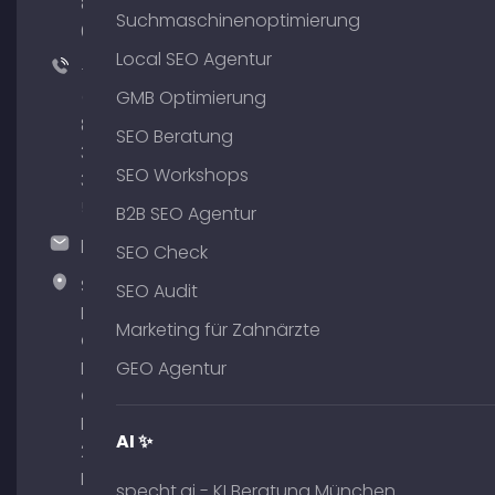
801
Suchmaschinenoptimierung
64
Local SEO Agentur
+49
(0)
GMB Optimierung
89
SEO Beratung
380
SEO Workshops
375
51
B2B SEO Agentur
hallo@timospecht.de
SEO Check
Specht
SEO Audit
Marketing
Marketing für Zahnärzte
GmbH –
Palais am
GEO Agentur
Obelisk
Briennerstr.
AI ✨
29 80333
München
specht.ai - KI Beratung München