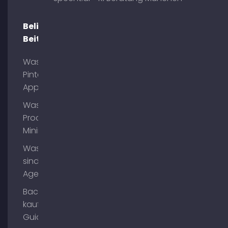
Beliebte
Beiträge
Was ist
Pinterest
App?
Was ist
Process
Mining?
Was
sind AI
Agents?
Backlinks
kaufen
Guide