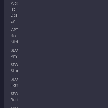
Was
ist
Dall-
E?
GPT-
4o
Mini
SEO
Ammersee
SEO
Starnberg
SEO
Hamburg
SEO
Berlin